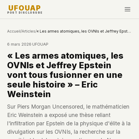
UFOUAP
POST DISCLOSURE
INVESTIGATE
Accueil
/
Articles
/
« Les armes atomiques, les OVNIs et Jeffrey Epstein vont tous fusionner en une seule histoire » – Eric Weinstein
Chronologie
6 mars 2026
·
UFOUAP
All Articles
« Les armes atomiques, les
Topics & Tags
OVNIs et Jeffrey Epstein
U.S. Govt Feed
vont tous fusionner en une
seule histoire » – Eric
NEWS
WHAT WE DON'T USE
Weinstein
Google Analytics
✕
Cette Semaine
Facebook Pixel
✕
Sur Piers Morgan Uncensored, le mathématicien
Nouveautés
Cookies
✕
Eric Weinstein a exposé une thèse reliant
Observations
Fingerprinting
✕
l'infiltration par Epstein de la physique d'élite à la
Third-party scripts
✕
divulgation sur les OVNIs, la recherche sur la
PEOPLE
External fonts or CDNs
✕