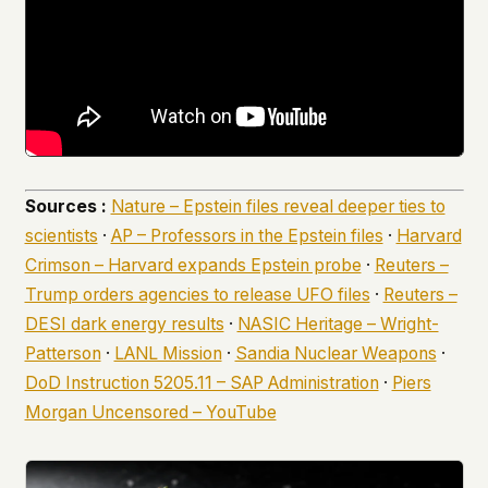
Sources :
Nature – Epstein files reveal deeper ties to
scientists
·
AP – Professors in the Epstein files
·
Harvard
Crimson – Harvard expands Epstein probe
·
Reuters –
Trump orders agencies to release UFO files
·
Reuters –
DESI dark energy results
·
NASIC Heritage – Wright-
Patterson
·
LANL Mission
·
Sandia Nuclear Weapons
·
DoD Instruction 5205.11 – SAP Administration
·
Piers
Morgan Uncensored – YouTube