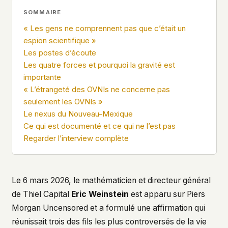
what devices they use, or whether they come
SOMMAIRE
back. Every other news site has this data. We
« Les gens ne comprennent pas que c’était un
chose not to.
espion scientifique »
We think the tradeoff is worth it. The UFO/UAP
Les postes d’écoute
topic attracts government attention, and the
Les quatre forces et pourquoi la gravité est
people reading about it deserve to do so without
being watched. If you're a whistleblower, a
importante
military service member, a Hill staffer, or just
« L’étrangeté des OVNIs ne concerne pas
someone who's curious – your visit here is yours
seulement les OVNIs »
alone.
Le nexus du Nouveau-Mexique
WHAT WE CAN'T CONTROL
Ce qui est documenté et ce qui ne l’est pas
Your internet provider can see that you
Regarder l’interview complète
connected to ufouap.com (they can see this for
every website you visit). Your DNS provider
resolves the domain. Standard web server logs
exist on our hosting provider's infrastructure. We
Le 6 mars 2026, le mathématicien et directeur général
don't use them, but we can't pretend they don't
de Thiel Capital
Eric Weinstein
est apparu sur
Piers
exist.
Morgan Uncensored
et a formulé une affirmation qui
If this concerns you, a VPN or Tor will handle it.
réunissait trois des fils les plus controversés de la vie
We won't judge – we'd do the same.