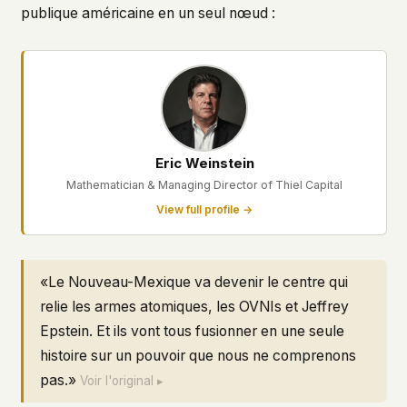
publique américaine en un seul nœud :
This isn't a privacy policy written by lawyers to
protect us. It's a promise written by us to protect
you. If we ever add analytics, tracking, or third-
party scripts, we'll say so here first – and you
should stop trusting us.
Eric Weinstein
Mathematician & Managing Director of Thiel Capital
View full profile →
«Le Nouveau-Mexique va devenir le centre qui
relie les armes atomiques, les OVNIs et Jeffrey
Epstein. Et ils vont tous fusionner en une seule
histoire sur un pouvoir que nous ne comprenons
pas.»
Voir l'original ▸