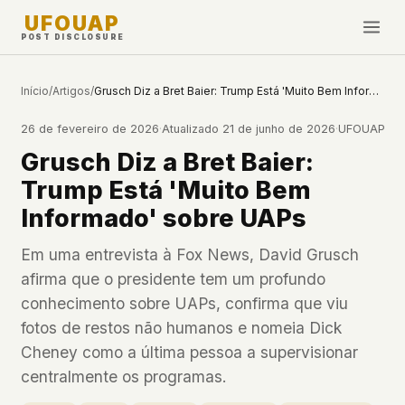
UFOUAP
POST DISCLOSURE
INVESTIGATE
Início
/
Artigos
/
Grusch Diz a Bret Baier: Trump Está 'Muito Bem Informado' sobre UAPs
Cronologia
26 de fevereiro de 2026
·
Atualizado
21 de junho de 2026
·
UFOUAP
All Articles
Grusch Diz a Bret Baier:
Topics & Tags
Trump Está 'Muito Bem
U.S. Govt Feed
Informado' sobre UAPs
NEWS
WHAT WE DON'T USE
Em uma entrevista à Fox News, David Grusch
Google Analytics
✕
afirma que o presidente tem um profundo
Esta Semana
Facebook Pixel
✕
conhecimento sobre UAPs, confirma que viu
Novidades
Cookies
✕
fotos de restos não humanos e nomeia Dick
Avistamentos
Fingerprinting
✕
Cheney como a última pessoa a supervisionar
Third-party scripts
✕
centralmente os programas.
PEOPLE
External fonts or CDNs
✕