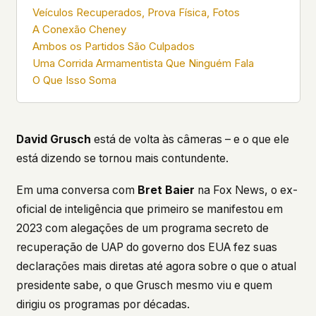
what devices they use, or whether they come
Veículos Recuperados, Prova Física, Fotos
back. Every other news site has this data. We
A Conexão Cheney
chose not to.
Ambos os Partidos São Culpados
We think the tradeoff is worth it. The UFO/UAP
Uma Corrida Armamentista Que Ninguém Fala
topic attracts government attention, and the
O Que Isso Soma
people reading about it deserve to do so without
being watched. If you're a whistleblower, a
military service member, a Hill staffer, or just
someone who's curious – your visit here is yours
David Grusch
está de volta às câmeras – e o que ele
alone.
está dizendo se tornou mais contundente.
WHAT WE CAN'T CONTROL
Your internet provider can see that you
Em uma conversa com
Bret Baier
na Fox News, o ex-
connected to ufouap.com (they can see this for
oficial de inteligência que primeiro se manifestou em
every website you visit). Your DNS provider
resolves the domain. Standard web server logs
2023 com alegações de um programa secreto de
exist on our hosting provider's infrastructure. We
recuperação de UAP do governo dos EUA fez suas
don't use them, but we can't pretend they don't
declarações mais diretas até agora sobre o que o atual
exist.
presidente sabe, o que Grusch mesmo viu e quem
If this concerns you, a VPN or Tor will handle it.
dirigiu os programas por décadas.
We won't judge – we'd do the same.