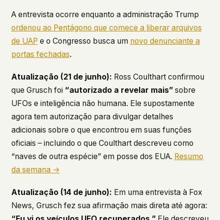
This isn't a privacy policy written by lawyers to
A entrevista ocorre enquanto a administração Trump
protect us. It's a promise written by us to protect
ordenou ao Pentágono que comece a liberar arquivos
you. If we ever add analytics, tracking, or third-
de UAP
e o Congresso busca um
novo denunciante a
party scripts, we'll say so here first – and you
should stop trusting us.
portas fechadas
.
Atualização (21 de junho):
Ross Coulthart confirmou
que Grusch foi
“autorizado a revelar mais”
sobre
UFOs e inteligência não humana. Ele supostamente
agora tem autorização para divulgar detalhes
adicionais sobre o que encontrou em suas funções
oficiais – incluindo o que Coulthart descreveu como
“naves de outra espécie” em posse dos EUA.
Resumo
da semana →
Atualização (14 de junho):
Em uma entrevista à Fox
News, Grusch fez sua afirmação mais direta até agora:
“Eu vi os veículos UFO recuperados.”
Ele descreveu