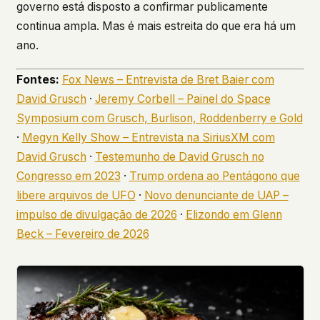
governo está disposto a confirmar publicamente
continua ampla. Mas é mais estreita do que era há um
ano.
Fontes:
Fox News – Entrevista de Bret Baier com
David Grusch
·
Jeremy Corbell – Painel do Space
Symposium com Grusch, Burlison, Roddenberry e Gold
·
Megyn Kelly Show – Entrevista na SiriusXM com
David Grusch
·
Testemunho de David Grusch no
Congresso em 2023
·
Trump ordena ao Pentágono que
libere arquivos de UFO
·
Novo denunciante de UAP –
impulso de divulgação de 2026
·
Elizondo em Glenn
Beck – Fevereiro de 2026