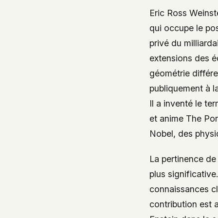
government attention, and the people reading about
Eric Ross Weinst
do so without being watched. If you're a whistleblow
qui occupe le po
service member, a Hill staffer, or just someone who
privé du milliard
your visit here is yours alone.
WHAT WE CAN'T CONTROL
extensions des éq
Your internet provider can see that you connected
géométrie différen
(they can see this for every website you visit). Yo
publiquement à la
resolves the domain. Standard web server logs exi
Il a inventé le t
hosting provider's infrastructure. We don't use th
can't pretend they don't exist.
et anime
The Por
If this concerns you, a VPN or Tor will handle it. W
Nobel, des physi
we'd do the same.
La pertinence de 
This isn't a privacy policy written by lawyers to protect
plus significativ
promise written by us to protect you. If we ever add an
tracking, or third-party scripts, we'll say so here first
connaissances cla
should stop trusting us.
contribution est a