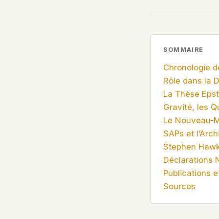
HOW IT WORKS
PEOPLE
This is a static website. Every page is a plain HTML
Profils
directly from our server. When you read an article,
code executes. No database query fires. No profile 
SOMMAIRE
Dossiers
session is created.
Chronologie d
Politicians
Even our search runs entirely in your browser. Our f
Rôle dans la 
hosted. Nothing is loaded from Google, Facebook
La Thèse Eps
Cloudflare, or any other third party. When you visi
Soumettre un Rapport
Gravité, les Q
only server that knows is ours.
Le Nouveau-M
If you submit a sighting report, we receive exactly
SAPs et l’Arch
– nothing else. No IP address, no device info, no m
English
Español
Français
Stephen Hawk
WHAT THIS COSTS US
Português
Déclarations 
We have no idea how many people read this site. 
Publications e
which articles are popular. We can't tell where ou
Sources
from, what devices they use, or whether they com
other news site has this data. We chose not to.
We think the tradeoff is worth it. The UFO/UAP topi