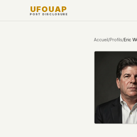
UFOUAP
POST DISCLOSURE
INVESTIGATE
Accueil
/
Profils
/
Eric W
Chronologie
All Articles
Topics & Tags
U.S. Govt Feed
NEWS
WHAT WE DON'T USE
Cette Semaine
✕
Google Analytics
✕
Facebook Pixel
✕
Cookies
✕
Fingerprinting
Nouveautés
✕
Third-party scripts
✕
External fonts o
Observations
✕
Ad networks
✕
User accounts