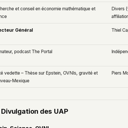
herche et conseil en économie mathématique et
Divers 
ance
affiliat
ecteur Général
Thiel Ca
mateur, podcast
The Portal
Indépen
ité vedette – Thèse sur Epstein, OVNIs, gravité et
Piers M
veau-Mexique
a Divulgation des UAP