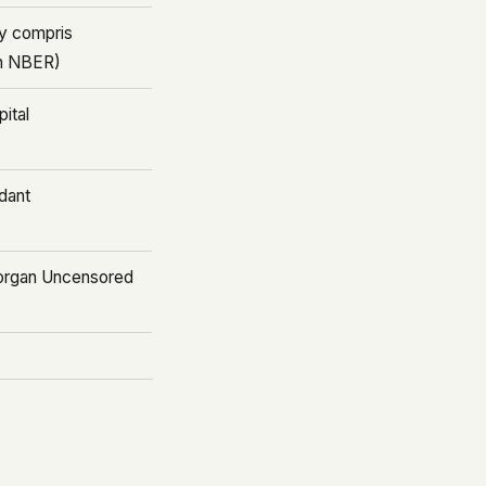
(y compris
ion NBER)
pital
dant
organ Uncensored