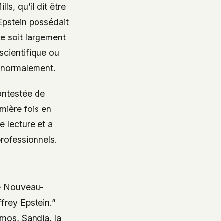
s, qu’il dit être
u’Epstein possédait
ne soit largement
scientifique ou
t normalement.
contestée de
mière fois en
e lecture et a
professionnels.
 le Nouveau-
frey Epstein.”
mos, Sandia, la