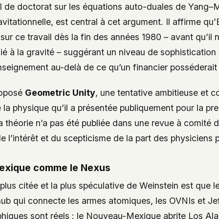
l de doctorat sur les équations auto-duales de Yang–Mill
ravitationnelle, est central à cet argument. Il affirme q
sur ce travail dès la fin des années 1980 – avant qu’il 
 à la gravité – suggérant un niveau de sophistication 
enseignement au-delà de ce qu’un financier posséderai
roposé
Geometric Unity
, une tentative ambitieuse et 
e la physique qu’il a présentée publiquement pour la pre
 théorie n’a pas été publiée dans une revue à comité d
 de l’intérêt et du scepticisme de la part des physiciens 
exique comme le Nexus
 plus citée et la plus spéculative de Weinstein est que
hub qui connecte les armes atomiques, les OVNIs et Jef
phiques sont réels : le Nouveau-Mexique abrite Los Ala