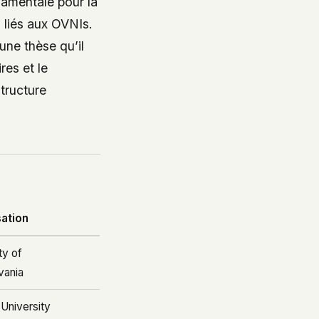
ndamentale pour la
 liés aux OVNIs.
 une thèse qu’il
res et le
tructure
ation
ty of
vania
University