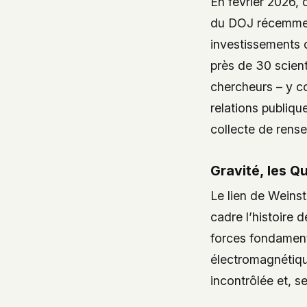
En février 2026,
du DOJ récemment
investissements 
près de 30 scient
chercheurs – y co
relations publiq
collecte de rense
Gravité, les Q
Le lien de Weinst
cadre l’histoire 
forces fondamenta
électromagnétique
incontrôlée et, s