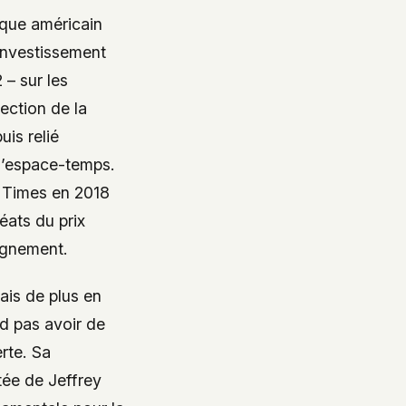
ique américain
’investissement
 – sur les
ection de la
uis relié
 l’espace-temps.
 Times
en 2018
éats du prix
ignement.
ais de plus en
nd pas avoir de
rte. Sa
ntée de Jeffrey