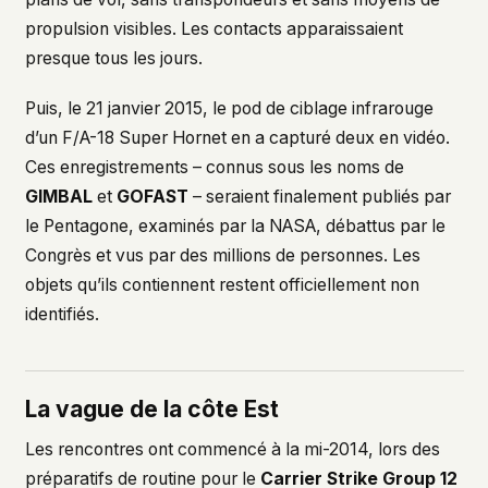
propulsion visibles. Les contacts apparaissaient
This isn't a privacy policy written by lawyers to
protect us. It's a promise written by us to protect
presque tous les jours.
you. If we ever add analytics, tracking, or third-
party scripts, we'll say so here first – and you
Puis, le 21 janvier 2015, le pod de ciblage infrarouge
should stop trusting us.
d’un F/A-18 Super Hornet en a capturé deux en vidéo.
Ces enregistrements – connus sous les noms de
GIMBAL
et
GOFAST
– seraient finalement publiés par
le Pentagone, examinés par la NASA, débattus par le
Congrès et vus par des millions de personnes. Les
objets qu’ils contiennent restent officiellement non
identifiés.
La vague de la côte Est
Les rencontres ont commencé à la mi-2014, lors des
préparatifs de routine pour le
Carrier Strike Group 12