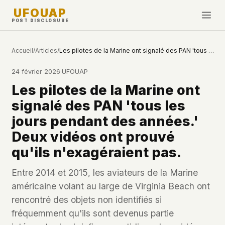
UFOUAP
POST DISCLOSURE
INVESTIGATE
Accueil
/
Articles
/
Les pilotes de la Marine ont signalé des PAN 'tous les jours pendant des années.' Deux vidéos ont prouvé qu'ils n'exagéraient pas.
Chronologie
24 février 2026
·
UFOUAP
All Articles
Les pilotes de la Marine ont
Topics & Tags
signalé des PAN 'tous les
U.S. Govt Feed
jours pendant des années.'
Deux vidéos ont prouvé
NEWS
WHAT WE DON'T USE
qu'ils n'exagéraient pas.
Google Analytics
✕
Cette Semaine
Facebook Pixel
✕
Entre 2014 et 2015, les aviateurs de la Marine
Nouveautés
Cookies
✕
américaine volant au large de Virginia Beach ont
Observations
Fingerprinting
✕
rencontré des objets non identifiés si
Third-party scripts
✕
fréquemment qu'ils sont devenus partie
PEOPLE
External fonts or CDNs
✕