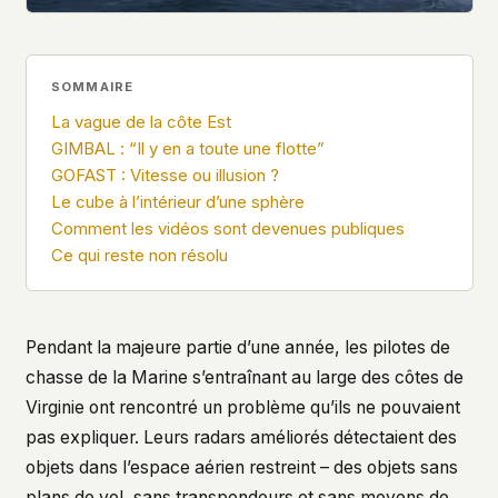
what devices they use, or whether they come
back. Every other news site has this data. We
chose not to.
SOMMAIRE
We think the tradeoff is worth it. The UFO/UAP
topic attracts government attention, and the
La vague de la côte Est
people reading about it deserve to do so without
GIMBAL : “Il y en a toute une flotte”
being watched. If you're a whistleblower, a
GOFAST : Vitesse ou illusion ?
military service member, a Hill staffer, or just
Le cube à l’intérieur d’une sphère
someone who's curious – your visit here is yours
Comment les vidéos sont devenues publiques
alone.
Ce qui reste non résolu
WHAT WE CAN'T CONTROL
Your internet provider can see that you
connected to ufouap.com (they can see this for
every website you visit). Your DNS provider
Pendant la majeure partie d’une année, les pilotes de
resolves the domain. Standard web server logs
chasse de la Marine s’entraînant au large des côtes de
exist on our hosting provider's infrastructure. We
don't use them, but we can't pretend they don't
Virginie ont rencontré un problème qu’ils ne pouvaient
exist.
pas expliquer. Leurs radars améliorés détectaient des
If this concerns you, a VPN or Tor will handle it.
objets dans l’espace aérien restreint – des objets sans
We won't judge – we'd do the same.
plans de vol, sans transpondeurs et sans moyens de