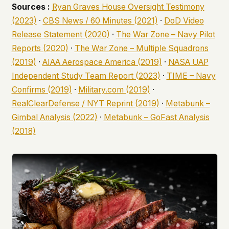
Sources :
Ryan Graves House Oversight Testimony
(2023)
·
CBS News / 60 Minutes (2021)
·
DoD Video
Release Statement (2020)
·
The War Zone – Navy Pilot
Reports (2020)
·
The War Zone – Multiple Squadrons
(2019)
·
AIAA Aerospace America (2019)
·
NASA UAP
Independent Study Team Report (2023)
·
TIME – Navy
Confirms (2019)
·
Military.com (2019)
·
RealClearDefense / NYT Reprint (2019)
·
Metabunk –
Gimbal Analysis (2022)
·
Metabunk – GoFast Analysis
(2018)