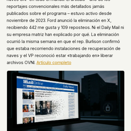
reportajes convencionales más detallados jamás
This isn't a privacy policy written by lawyers to
publicados sobre el programa – estuvo activo desde
protect us. It's a promise written by us to protect
you. If we ever add analytics, tracking, or third-
noviembre de 2023. Ford anunció la eliminación en X,
party scripts, we'll say so here first – and you
recibiendo 442 me gusta y 109 reposteos. Ni el Daily Mail ni
should stop trusting us.
su empresa matriz han explicado por qué. La eliminación
ocurrió la misma semana en que el rep. Burlison confirmó
que estaba recorriendo instalaciones de recuperación de
naves y el VP reconoció estar «trabajando en» liberar
archivos OVNI.
Artículo completo