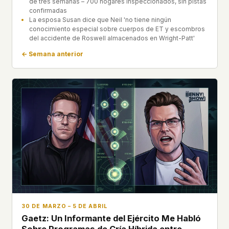
de tres semanas – 700 hogares inspeccionados, sin pistas
confirmadas
La esposa Susan dice que Neil 'no tiene ningún
conocimiento especial sobre cuerpos de ET y escombros
del accidente de Roswell almacenados en Wright-Patt'
← Semana anterior
30 DE MARZO – 5 DE ABRIL
Gaetz: Un Informante del Ejército Me Habló
Sobre Programas de Cría Híbrida entre