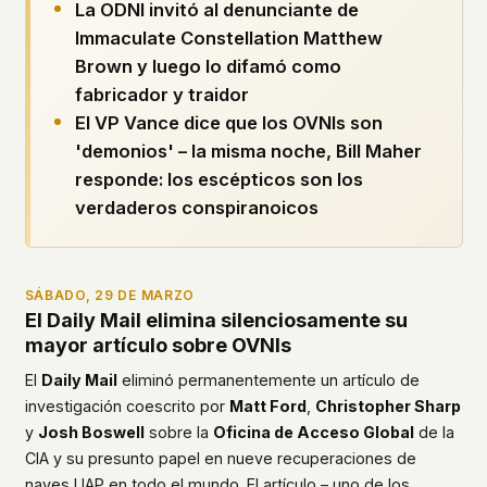
La ODNI invitó al denunciante de
what devices they use, or whether they come
Immaculate Constellation Matthew
back. Every other news site has this data. We
chose not to.
Brown y luego lo difamó como
fabricador y traidor
We think the tradeoff is worth it. The UFO/UAP
topic attracts government attention, and the
El VP Vance dice que los OVNIs son
people reading about it deserve to do so without
'demonios' – la misma noche, Bill Maher
being watched. If you're a whistleblower, a
responde: los escépticos son los
military service member, a Hill staffer, or just
verdaderos conspiranoicos
someone who's curious – your visit here is yours
alone.
WHAT WE CAN'T CONTROL
Your internet provider can see that you
SÁBADO, 29 DE MARZO
connected to ufouap.com (they can see this for
El Daily Mail elimina silenciosamente su
every website you visit). Your DNS provider
mayor artículo sobre OVNIs
resolves the domain. Standard web server logs
exist on our hosting provider's infrastructure. We
El
Daily Mail
eliminó permanentemente un artículo de
don't use them, but we can't pretend they don't
investigación coescrito por
Matt Ford
,
Christopher Sharp
exist.
y
Josh Boswell
sobre la
Oficina de Acceso Global
de la
If this concerns you, a VPN or Tor will handle it.
CIA y su presunto papel en nueve recuperaciones de
We won't judge – we'd do the same.
naves UAP en todo el mundo. El artículo – uno de los