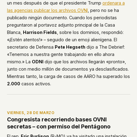
un mes después de que el presidente Trump
ordenara a
las agencias publicar los archivos OVNI
, pero no se ha
publicado ningún documento. Cuando los periodistas
preguntaron al portavoz adjunto principal de la Casa
Blanca,
Harrison Fields
, sobre los dominios, respondió:
«¡Estén atentos!» – seguido de un emoji alienígena. El
secretario de Defensa
Pete Hegseth
dijo a
The Debrief
:
«Tenemos a nuestra gente trabajando en ello ahora
mismo.» La
ODNI
dijo que los archivos llegarán «pronto»,
junto con medio millón de documentos ya desclasificados.
Mientras tanto, la carga de casos de AARO ha superado los
2.000
casos activos.
VIERNES, 28 DE MARZO
Congresista recorriendo bases OVNI
secretas – con permiso del Pentágono
El rep.
Eric Burlison
(R-MO) ya ha visitado una instalación