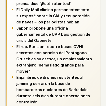
Perfiles
prensa dice '¡Estén atentos!'
Ad networks
✕
El Daily Mail elimina permanentemente
Expedientes
User accounts
✕
HOW IT WORKS
su exposé sobre la CIA y recuperación
Politicians
This is a static website. Every page is a plain
de naves – los periodistas hablan
HTML file served directly from our server. When
Japón propone una oficina
you read an article, no server-side code
Enviar un Informe
gubernamental de UAP bajo gestión de
executes. No database query fires. No profile is
built. No session is created.
crisis del Gabinete
El rep. Burlison recorre bases OVNI
Even our search runs entirely in your browser.
English
Español
Français
Our fonts are self-hosted. Nothing is loaded from
secretas con permiso del Pentágono –
Português
Google, Facebook, Amazon, Cloudflare, or any
Grusch es su asesor, un emplazamiento
other third party. When you visit UFOUAP, the
extranjero 'demasiado grande para
only server that knows is ours.
mover'
If you submit a sighting report, we receive
Enjambres de drones resistentes al
exactly what you type – nothing else. No IP
jamming cerraron la base de
address, no device info, no metadata.
WHAT THIS COSTS US
bombarderos nucleares de Barksdale
We have no idea how many people read this
durante seis días durante operaciones
site. We don't know which articles are popular.
contra Irán
We can't tell where our readers come from,