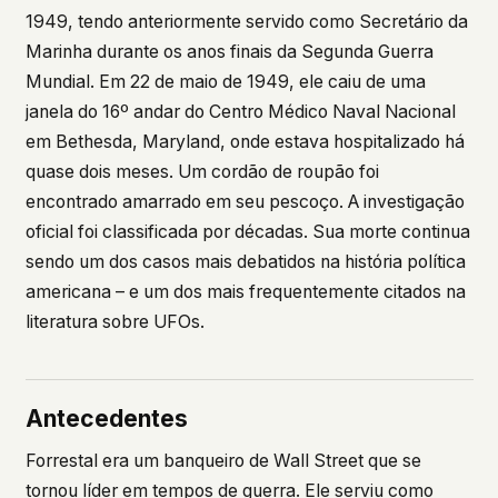
what devices they use, or whether they come
1949, tendo anteriormente servido como Secretário da
back. Every other news site has this data. We
Marinha durante os anos finais da Segunda Guerra
chose not to.
Mundial. Em 22 de maio de 1949, ele caiu de uma
We think the tradeoff is worth it. The UFO/UAP
janela do 16º andar do Centro Médico Naval Nacional
topic attracts government attention, and the
em Bethesda, Maryland, onde estava hospitalizado há
people reading about it deserve to do so without
being watched. If you're a whistleblower, a
quase dois meses. Um cordão de roupão foi
military service member, a Hill staffer, or just
encontrado amarrado em seu pescoço. A investigação
someone who's curious – your visit here is yours
oficial foi classificada por décadas. Sua morte continua
alone.
WHAT WE CAN'T CONTROL
sendo um dos casos mais debatidos na história política
Your internet provider can see that you
americana – e um dos mais frequentemente citados na
connected to ufouap.com (they can see this for
literatura sobre UFOs.
every website you visit). Your DNS provider
resolves the domain. Standard web server logs
exist on our hosting provider's infrastructure. We
don't use them, but we can't pretend they don't
Antecedentes
exist.
Forrestal era um banqueiro de Wall Street que se
If this concerns you, a VPN or Tor will handle it.
We won't judge – we'd do the same.
tornou líder em tempos de guerra. Ele serviu como