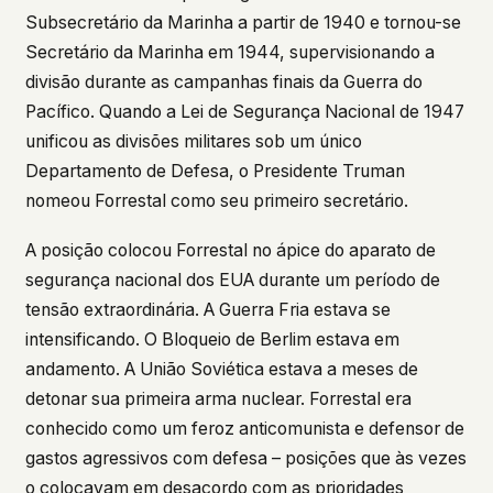
Subsecretário da Marinha a partir de 1940 e tornou-se
This isn't a privacy policy written by lawyers to
Secretário da Marinha em 1944, supervisionando a
protect us. It's a promise written by us to protect
you. If we ever add analytics, tracking, or third-
divisão durante as campanhas finais da Guerra do
party scripts, we'll say so here first – and you
Pacífico. Quando a Lei de Segurança Nacional de 1947
should stop trusting us.
unificou as divisões militares sob um único
Departamento de Defesa, o Presidente Truman
nomeou Forrestal como seu primeiro secretário.
A posição colocou Forrestal no ápice do aparato de
segurança nacional dos EUA durante um período de
tensão extraordinária. A Guerra Fria estava se
intensificando. O Bloqueio de Berlim estava em
andamento. A União Soviética estava a meses de
detonar sua primeira arma nuclear. Forrestal era
conhecido como um feroz anticomunista e defensor de
gastos agressivos com defesa – posições que às vezes
o colocavam em desacordo com as prioridades