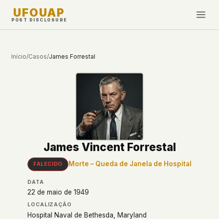
UFOUAP
POST DISCLOSURE
INVESTIGATE
Início
/
Casos
/
James Forrestal
Cronologia
All Articles
Topics & Tags
U.S. Govt Feed
NEWS
WHAT WE DON'T USE
James Vincent Forrestal
Google Analytics
✕
Esta Semana
Facebook Pixel
✕
Morte – Queda de Janela de Hospital
FALECIDO
Novidades
Cookies
✕
DATA
Avistamentos
Fingerprinting
✕
22 de maio de 1949
Third-party scripts
✕
LOCALIZAÇÃO
PEOPLE
External fonts or CDNs
✕
Hospital Naval de Bethesda, Maryland