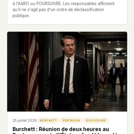
à l'AARO ou POURSUIVRE. Les responsables affirment
This isn't a privacy policy written by lawyers to
qu'il ne s'agit pas d'un ordre de déclassification
protect us. It's a promise written by us to protect
publique.
you. If we ever add analytics, tracking, or third-
party scripts, we'll say so here first – and you
should stop trusting us.
25 juillet 2026
BURCHETT
PENTAGON
DISCLOSURE
Burchett : Réunion de deux heures au