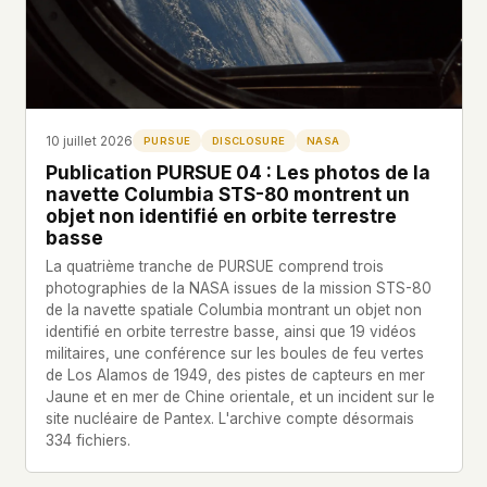
Profils
Ad networks
✕
Dossiers
User accounts
✕
HOW IT WORKS
Politicians
This is a static website. Every page is a plain
HTML file served directly from our server. When
you read an article, no server-side code
10 juillet 2026
Soumettre un Rapport
PURSUE
DISCLOSURE
NASA
executes. No database query fires. No profile is
Publication PURSUE 04 : Les photos de la
built. No session is created.
navette Columbia STS-80 montrent un
objet non identifié en orbite terrestre
Even our search runs entirely in your browser.
English
Español
Français
basse
Our fonts are self-hosted. Nothing is loaded from
Português
Google, Facebook, Amazon, Cloudflare, or any
La quatrième tranche de PURSUE comprend trois
other third party. When you visit UFOUAP, the
photographies de la NASA issues de la mission STS-80
only server that knows is ours.
de la navette spatiale Columbia montrant un objet non
identifié en orbite terrestre basse, ainsi que 19 vidéos
If you submit a sighting report, we receive
militaires, une conférence sur les boules de feu vertes
exactly what you type – nothing else. No IP
de Los Alamos de 1949, des pistes de capteurs en mer
address, no device info, no metadata.
Jaune et en mer de Chine orientale, et un incident sur le
WHAT THIS COSTS US
site nucléaire de Pantex. L'archive compte désormais
We have no idea how many people read this
334 fichiers.
site. We don't know which articles are popular.
We can't tell where our readers come from,