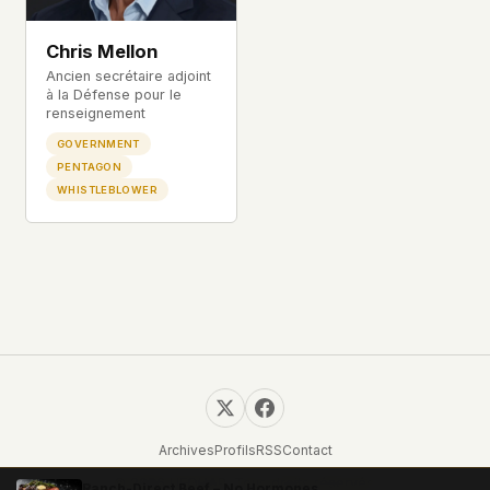
Chris Mellon
Ancien secrétaire adjoint
à la Défense pour le
renseignement
GOVERNMENT
PENTAGON
WHISTLEBLOWER
Archives
Profils
RSS
Contact
© 2026 UFOUAP. Tous droits réservés.
Ranch-Direct Beef – No Hormones