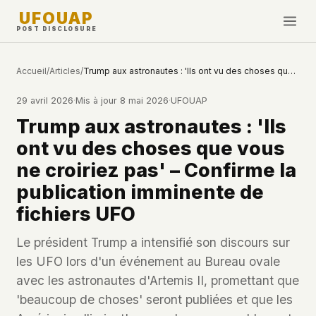
UFOUAP
POST DISCLOSURE
INVESTIGATE
Accueil
/
Articles
/
Trump aux astronautes : 'Ils ont vu des choses que vous ne croiriez pas' – Confirme la publication imminente de fichiers UFO
Chronologie
29 avril 2026
·
Mis à jour
8 mai 2026
·
UFOUAP
All Articles
Trump aux astronautes : 'Ils
Topics & Tags
ont vu des choses que vous
U.S. Govt Feed
ne croiriez pas' – Confirme la
publication imminente de
NEWS
WHAT WE DON'T USE
fichiers UFO
Google Analytics
✕
Cette Semaine
Facebook Pixel
✕
Le président Trump a intensifié son discours sur
Nouveautés
Cookies
✕
les UFO lors d'un événement au Bureau ovale
Observations
Fingerprinting
✕
avec les astronautes d'Artemis II, promettant que
Third-party scripts
✕
'beaucoup de choses' seront publiées et que les
PEOPLE
External fonts or CDNs
✕