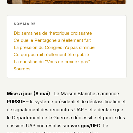
what devices they use, or whether they come
back. Every other news site has this data. We
chose not to.
SOMMAIRE
We think the tradeoff is worth it. The UFO/UAP
topic attracts government attention, and the
Dix semaines de rhétorique croissante
people reading about it deserve to do so without
Ce que le Pentagone a réellement fait
being watched. If you're a whistleblower, a
La pression du Congrès n’a pas diminué
military service member, a Hill staffer, or just
Ce qui pourrait réellement être publié
someone who's curious – your visit here is yours
La question du “Vous ne croiriez pas”
alone.
Sources
WHAT WE CAN'T CONTROL
Your internet provider can see that you
connected to ufouap.com (they can see this for
every website you visit). Your DNS provider
Mise à jour (8 mai) :
La Maison Blanche a annoncé
resolves the domain. Standard web server logs
PURSUE
– le système présidentiel de déclassification et
exist on our hosting provider's infrastructure. We
don't use them, but we can't pretend they don't
de signalement des rencontres UAP – et a déclaré que
exist.
le Département de la Guerre a déclassifié et publié des
If this concerns you, a VPN or Tor will handle it.
dossiers UAP non résolus sur
war.gov/UFO
. La
We won't judge – we'd do the same.