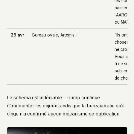
les fichier
passeront
l’AARO, al
ou NARA
29 avr
Bureau ovale, Artemis II
”Ils ont v
choses q
ne croirie
Vous allez
à ce suje
publier b
de chose
Le schéma est indéniable : Trump continue
d’augmenter les enjeux tandis que la bureaucratie qu’il
dirige n’a confirmé aucun mécanisme de publication.