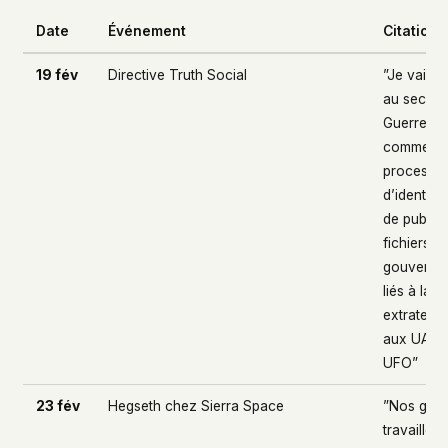
Date
Événement
Citation 
19 fév
Directive Truth Social
”Je vais 
au secréta
Guerre… 
commence
processu
d’identific
de publica
fichiers
gouverne
liés à la v
extraterre
aux UAP e
UFO”
23 fév
Hegseth chez Sierra Space
”Nos gens
travaillen