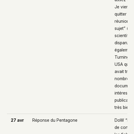
Je viens 
quitter un
réunion à
sujet” (su
scientifiq
disparus) 
également 
Turning P
USA que 
avait trou
nombreux
documents
intéressan
publicatio
très bient
27 avr
Réponse du Pentagone
DoW “inc
de confirm