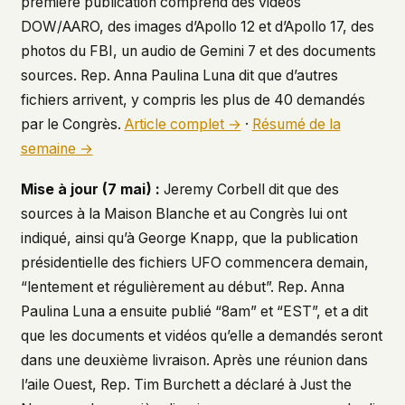
première publication comprend des vidéos
DOW/AARO, des images d’Apollo 12 et d’Apollo 17, des
This isn't a privacy policy written by lawyers to
protect us. It's a promise written by us to protect
photos du FBI, un audio de Gemini 7 et des documents
you. If we ever add analytics, tracking, or third-
sources. Rep. Anna Paulina Luna dit que d’autres
party scripts, we'll say so here first – and you
should stop trusting us.
fichiers arrivent, y compris les plus de 40 demandés
par le Congrès.
Article complet →
·
Résumé de la
semaine →
Mise à jour (7 mai) :
Jeremy Corbell dit que des
sources à la Maison Blanche et au Congrès lui ont
indiqué, ainsi qu’à George Knapp, que la publication
présidentielle des fichiers UFO commencera demain,
“lentement et régulièrement au début”. Rep. Anna
Paulina Luna a ensuite publié “8am” et “EST”, et a dit
que les documents et vidéos qu’elle a demandés seront
dans une deuxième livraison. Après une réunion dans
l’aile Ouest, Rep. Tim Burchett a déclaré à
Just the