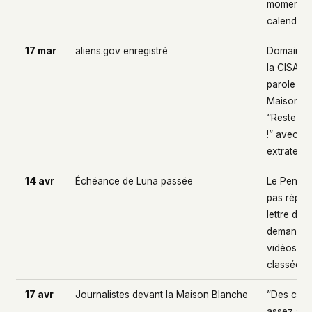
moment” –
calendrier
17 mar
aliens.gov enregistré
Domaine c
la CISA ; 
parole de 
Maison Bl
“Restez à 
!” avec em
extraterre
14 avr
Échéance de Luna passée
Le Pentag
pas répon
lettre de 
demandan
vidéos U
classées
17 avr
Journalistes devant la Maison Blanche
”Des cho
assez sér