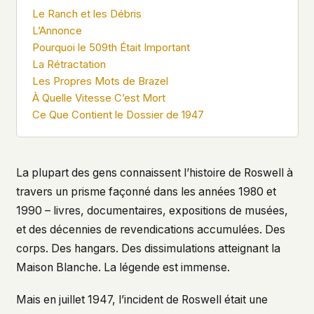
what devices they use, or whether they come
Le Ranch et les Débris
back. Every other news site has this data. We
L’Annonce
chose not to.
Pourquoi le 509th Était Important
We think the tradeoff is worth it. The UFO/UAP
La Rétractation
topic attracts government attention, and the
Les Propres Mots de Brazel
people reading about it deserve to do so without
À Quelle Vitesse C’est Mort
being watched. If you're a whistleblower, a
Ce Que Contient le Dossier de 1947
military service member, a Hill staffer, or just
someone who's curious – your visit here is yours
alone.
WHAT WE CAN'T CONTROL
La plupart des gens connaissent l’histoire de Roswell à
Your internet provider can see that you
travers un prisme façonné dans les années 1980 et
connected to ufouap.com (they can see this for
1990 – livres, documentaires, expositions de musées,
every website you visit). Your DNS provider
resolves the domain. Standard web server logs
et des décennies de revendications accumulées. Des
exist on our hosting provider's infrastructure. We
corps. Des hangars. Des dissimulations atteignant la
don't use them, but we can't pretend they don't
Maison Blanche. La légende est immense.
exist.
If this concerns you, a VPN or Tor will handle it.
Mais en juillet 1947, l’incident de Roswell était une
We won't judge – we'd do the same.