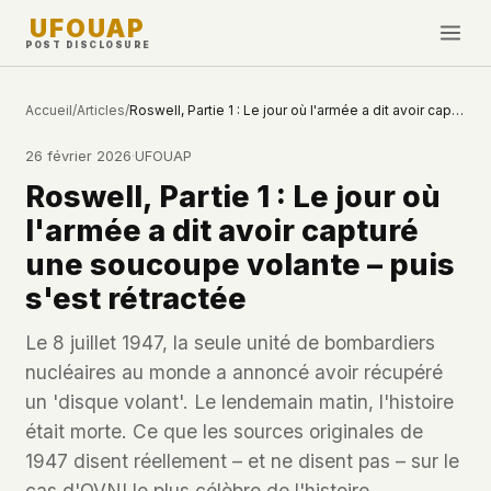
UFOUAP
POST DISCLOSURE
INVESTIGATE
Accueil
/
Articles
/
Roswell, Partie 1 : Le jour où l'armée a dit avoir capturé une soucoupe volante – puis s'est rétractée
Chronologie
26 février 2026
·
UFOUAP
All Articles
Roswell, Partie 1 : Le jour où
Topics & Tags
l'armée a dit avoir capturé
U.S. Govt Feed
une soucoupe volante – puis
s'est rétractée
NEWS
WHAT WE DON'T USE
Google Analytics
✕
Cette Semaine
Le 8 juillet 1947, la seule unité de bombardiers
Facebook Pixel
✕
nucléaires au monde a annoncé avoir récupéré
Nouveautés
Cookies
✕
un 'disque volant'. Le lendemain matin, l'histoire
Observations
Fingerprinting
✕
était morte. Ce que les sources originales de
Third-party scripts
✕
1947 disent réellement – et ne disent pas – sur le
PEOPLE
External fonts or CDNs
✕
cas d'OVNI le plus célèbre de l'histoire.