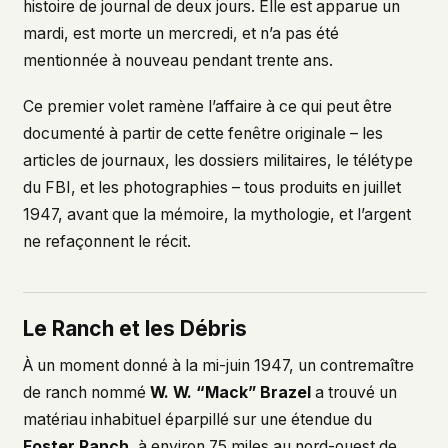
histoire de journal de deux jours. Elle est apparue un
This isn't a privacy policy written by lawyers to
mardi, est morte un mercredi, et n’a pas été
protect us. It's a promise written by us to protect
mentionnée à nouveau pendant trente ans.
you. If we ever add analytics, tracking, or third-
party scripts, we'll say so here first – and you
Ce premier volet ramène l’affaire à ce qui peut être
should stop trusting us.
documenté à partir de cette fenêtre originale – les
articles de journaux, les dossiers militaires, le télétype
du FBI, et les photographies – tous produits en juillet
1947, avant que la mémoire, la mythologie, et l’argent
ne refaçonnent le récit.
Le Ranch et les Débris
À un moment donné à la mi-juin 1947, un contremaître
de ranch nommé
W. W. “Mack” Brazel
a trouvé un
matériau inhabituel éparpillé sur une étendue du
Foster Ranch
, à environ 75 miles au nord-ouest de