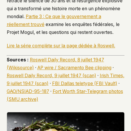
retrace le silence de 30 ans et la résurgence explosive
qui a transformé une histoire morte en un phénomène
mondial.
Partie 3 : Ce que le gouvernement a
réellement trouvé
examine les enquêtes fédérales, le
Projet Mogul, et les questions qui restent ouvertes.
Lire la série complète sur la page dédiée à Roswell.
Sources :
Roswell Daily Record, 8 juillet 1947
(Wikisource)
·
AP wire / Sacramento Bee clipping
·
Roswell Daily Record, 9 juillet 1947 (scan)
·
Irish Times,
9 juillet 1947 (scan)
·
FBI Dallas teletype (FBI Vault)
·
GAO/NSIAD-95-187
·
Fort Worth Star-Telegram photos
(SMU archive)