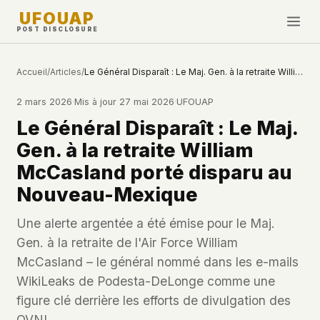
UFOUAP
POST DISCLOSURE
INVESTIGATE
Accueil
/
Articles
/
Le Général Disparaît : Le Maj. Gen. à la retraite William McCasland porté disparu au Nouveau-Mexique
Chronologie
2 mars 2026
·
Mis à jour
27 mai 2026
·
UFOUAP
All Articles
Le Général Disparaît : Le Maj.
Topics & Tags
Gen. à la retraite William
U.S. Govt Feed
McCasland porté disparu au
Nouveau-Mexique
NEWS
WHAT WE DON'T USE
Google Analytics
✕
Cette Semaine
Une alerte argentée a été émise pour le Maj.
Facebook Pixel
✕
Gen. à la retraite de l'Air Force William
Nouveautés
Cookies
✕
McCasland – le général nommé dans les e-mails
Observations
Fingerprinting
✕
WikiLeaks de Podesta-DeLonge comme une
Third-party scripts
✕
figure clé derrière les efforts de divulgation des
PEOPLE
External fonts or CDNs
✕
OVNI.