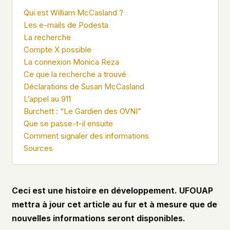
what devices they use, or whether they come
Qui est William McCasland ?
back. Every other news site has this data. We
Les e-mails de Podesta
chose not to.
La recherche
We think the tradeoff is worth it. The UFO/UAP
Compte X possible
topic attracts government attention, and the
La connexion Monica Reza
people reading about it deserve to do so without
Ce que la recherche a trouvé
being watched. If you're a whistleblower, a
Déclarations de Susan McCasland
military service member, a Hill staffer, or just
L’appel au 911
someone who's curious – your visit here is yours
alone.
Burchett : “Le Gardien des OVNI”
WHAT WE CAN'T CONTROL
Que se passe-t-il ensuite
Your internet provider can see that you
Comment signaler des informations
connected to ufouap.com (they can see this for
Sources
every website you visit). Your DNS provider
resolves the domain. Standard web server logs
exist on our hosting provider's infrastructure. We
don't use them, but we can't pretend they don't
Ceci est une histoire en développement. UFOUAP
exist.
mettra à jour cet article au fur et à mesure que de
If this concerns you, a VPN or Tor will handle it.
nouvelles informations seront disponibles.
We won't judge – we'd do the same.