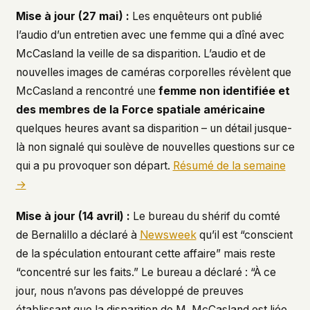
Mise à jour (27 mai) :
Les enquêteurs ont publié
This isn't a privacy policy written by lawyers to
protect us. It's a promise written by us to protect
l’audio d’un entretien avec une femme qui a dîné avec
you. If we ever add analytics, tracking, or third-
McCasland la veille de sa disparition. L’audio et de
party scripts, we'll say so here first – and you
nouvelles images de caméras corporelles révèlent que
should stop trusting us.
McCasland a rencontré une
femme non identifiée et
des membres de la Force spatiale américaine
quelques heures avant sa disparition – un détail jusque-
là non signalé qui soulève de nouvelles questions sur ce
qui a pu provoquer son départ.
Résumé de la semaine
→
Mise à jour (14 avril) :
Le bureau du shérif du comté
de Bernalillo a déclaré à
Newsweek
qu’il est “conscient
de la spéculation entourant cette affaire” mais reste
“concentré sur les faits.” Le bureau a déclaré : “À ce
jour, nous n’avons pas développé de preuves
établissant que la disparition de M. McCasland est liée