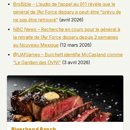
BroBible – L’audio de l’appel au 911 révèle que le
général de l’Air Force disparu a peut-être “prévu de
ne pas être retrouvé”
(avril 2026)
NBC News – Recherche en cours pour le général à
la retraite de l’Air Force disparu depuis 2 semaines
au Nouveau-Mexique
(12 mars 2026)
@UAPJames – Burchett identifie McCasland comme
“Le Gardien des OVNI”
(3 avril 2026)
Riverbend Ranch