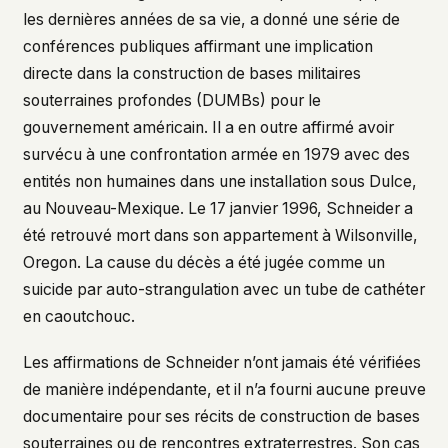
what devices they use, or whether they come
les dernières années de sa vie, a donné une série de
back. Every other news site has this data. We
conférences publiques affirmant une implication
chose not to.
directe dans la construction de bases militaires
We think the tradeoff is worth it. The UFO/UAP
souterraines profondes (DUMBs) pour le
topic attracts government attention, and the
gouvernement américain. Il a en outre affirmé avoir
people reading about it deserve to do so without
being watched. If you're a whistleblower, a
survécu à une confrontation armée en 1979 avec des
military service member, a Hill staffer, or just
entités non humaines dans une installation sous Dulce,
someone who's curious – your visit here is yours
au Nouveau-Mexique. Le 17 janvier 1996, Schneider a
alone.
WHAT WE CAN'T CONTROL
été retrouvé mort dans son appartement à Wilsonville,
Your internet provider can see that you
Oregon. La cause du décès a été jugée comme un
connected to ufouap.com (they can see this for
suicide par auto-strangulation avec un tube de cathéter
every website you visit). Your DNS provider
en caoutchouc.
resolves the domain. Standard web server logs
exist on our hosting provider's infrastructure. We
Les affirmations de Schneider n’ont jamais été vérifiées
don't use them, but we can't pretend they don't
exist.
de manière indépendante, et il n’a fourni aucune preuve
If this concerns you, a VPN or Tor will handle it.
documentaire pour ses récits de construction de bases
We won't judge – we'd do the same.
souterraines ou de rencontres extraterrestres. Son cas