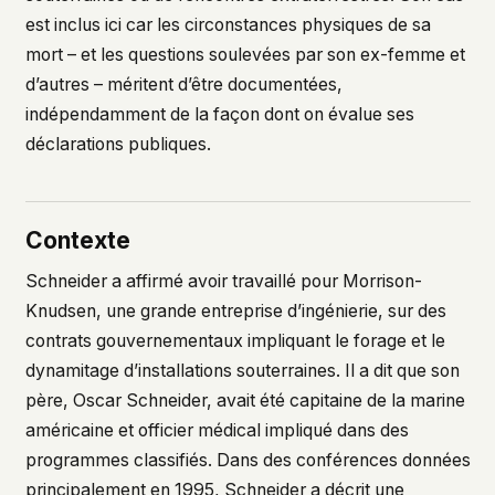
est inclus ici car les circonstances physiques de sa
This isn't a privacy policy written by lawyers to
mort – et les questions soulevées par son ex-femme et
protect us. It's a promise written by us to protect
you. If we ever add analytics, tracking, or third-
d’autres – méritent d’être documentées,
party scripts, we'll say so here first – and you
indépendamment de la façon dont on évalue ses
should stop trusting us.
déclarations publiques.
Contexte
Schneider a affirmé avoir travaillé pour Morrison-
Knudsen, une grande entreprise d’ingénierie, sur des
contrats gouvernementaux impliquant le forage et le
dynamitage d’installations souterraines. Il a dit que son
père, Oscar Schneider, avait été capitaine de la marine
américaine et officier médical impliqué dans des
programmes classifiés. Dans des conférences données
principalement en 1995, Schneider a décrit une