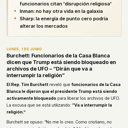
funcionarios citan 'disrupción religiosa'
what devices they use, or whether they come
back. Every other news site has this data. We
Inman: no hay otra vida en la galaxia
chose not to.
Sharp: la energía de punto cero podría
We think the tradeoff is worth it. The UFO/UAP
alterar los mercados
topic attracts government attention, and the
people reading about it deserve to do so without
being watched. If you're a whistleblower, a
military service member, a Hill staffer, or just
LUNES, 1 DE JUNIO
Burchett: Funcionarios de la Casa Blanca
someone who's curious – your visit here is yours
alone.
dicen que Trump está siendo bloqueado en
WHAT WE CAN'T CONTROL
archivos de UFO – “Dirán que va a
Your internet provider can see that you
interrumpir la religión”
connected to ufouap.com (they can see this for
El Rep. Tim Burchett
reveló que
funcionarios de la Casa
every website you visit). Your DNS provider
Blanca le dijeron que el presidente Trump está siendo
resolves the domain. Standard web server logs
exist on our hosting provider's infrastructure. We
activamente bloqueado
para liberar los archivos de UFO.
don't use them, but we can't pretend they don't
La excusa que se está utilizando:
“Va a interrumpir la
exist.
religión.”
If this concerns you, a VPN or Tor will handle it.
Burchett se opuso: “No me lo creo. Como cristiano, no
We won't judge – we'd do the same.