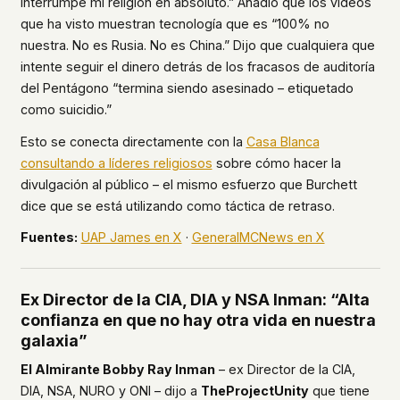
interrumpe mi religión en absoluto.” Añadió que los videos
que ha visto muestran tecnología que es “100% no
This isn't a privacy policy written by lawyers to
protect us. It's a promise written by us to protect
nuestra. No es Rusia. No es China.” Dijo que cualquiera que
you. If we ever add analytics, tracking, or third-
intente seguir el dinero detrás de los fracasos de auditoría
party scripts, we'll say so here first – and you
del Pentágono “termina siendo asesinado – etiquetado
should stop trusting us.
como suicidio.”
Esto se conecta directamente con la
Casa Blanca
consultando a líderes religiosos
sobre cómo hacer la
divulgación al público – el mismo esfuerzo que Burchett
dice que se está utilizando como táctica de retraso.
Fuentes:
UAP James en X
·
GeneralMCNews en X
Ex Director de la CIA, DIA y NSA Inman: “Alta
confianza en que no hay otra vida en nuestra
galaxia”
El Almirante Bobby Ray Inman
– ex Director de la CIA,
DIA, NSA, NURO y ONI – dijo a
TheProjectUnity
que tiene