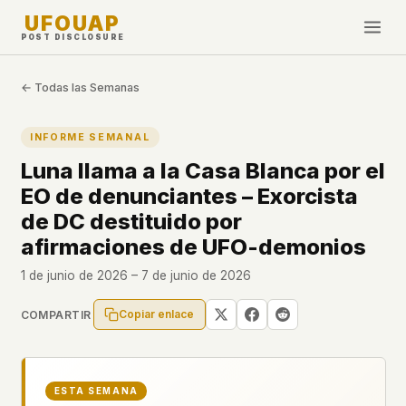
UFOUAP
POST DISCLOSURE
INVESTIGATE
← Todas las Semanas
Cronología
INFORME SEMANAL
All Articles
Luna llama a la Casa Blanca por el
Topics & Tags
EO de denunciantes – Exorcista
U.S. Govt Feed
de DC destituido por
afirmaciones de UFO-demonios
NEWS
WHAT WE DON'T USE
1 de junio de 2026 – 7 de junio de 2026
Google Analytics
✕
Esta Semana
Facebook Pixel
✕
Novedades
Copiar enlace
COMPARTIR
Cookies
✕
Avistamientos
Fingerprinting
✕
Third-party scripts
✕
PEOPLE
ESTA SEMANA
External fonts or CDNs
✕