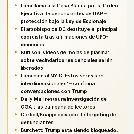
Perfiles
Ad networks
✕
Luna llama a la Casa Blanca por la Orden
Expedientes
User accounts
✕
Ejecutiva de denunciantes de UAP –
HOW IT WORKS
protección bajo la Ley de Espionaje
Politicians
This is a static website. Every page is a plain
El arzobispo de DC destituye al principal
HTML file served directly from our server. When
exorcista tras afirmaciones de UFO-
you read an article, no server-side code
Enviar un Informe
demonios
executes. No database query fires. No profile is
built. No session is created.
Burlison: videos de 'bolas de plasma'
Even our search runs entirely in your browser.
English
sobre vecindarios residenciales serán
Español
Français
Our fonts are self-hosted. Nothing is loaded from
liberados
Português
Google, Facebook, Amazon, Cloudflare, or any
Luna dice al NYT: 'Estos seres son
other third party. When you visit UFOUAP, the
interdimensionales' – confirma
only server that knows is ours.
conversaciones con Trump
If you submit a sighting report, we receive
Daily Mail restaura investigación de
exactly what you type – nothing else. No IP
address, no device info, no metadata.
OGA tras campaña de lectores
WHAT THIS COSTS US
Corbell/Knapp: episodio de targeting de
We have no idea how many people read this
denunciantes
site. We don't know which articles are popular.
Burchett: Trump está siendo bloqueado,
We can't tell where our readers come from,