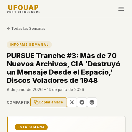
UFOUAP
POST DISCLOSURE
INVESTIGATE
← Todas las Semanas
Cronología
INFORME SEMANAL
All Articles
PURSUE Tranche #3: Más de 70
Topics & Tags
Nuevos Archivos, CIA 'Destruyó
U.S. Govt Feed
un Mensaje Desde el Espacio,'
Discos Voladores de 1948
NEWS
WHAT WE DON'T USE
8 de junio de 2026 – 14 de junio de 2026
Google Analytics
✕
Esta Semana
Facebook Pixel
✕
Novedades
Copiar enlace
COMPARTIR
Cookies
✕
Avistamientos
Fingerprinting
✕
Third-party scripts
✕
PEOPLE
ESTA SEMANA
External fonts or CDNs
✕