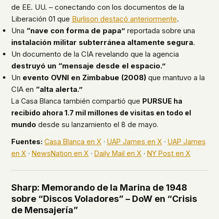
de EE. UU. – conectando con los documentos de la
Liberación 01 que
Burlison destacó anteriormente
.
Una
“nave con forma de papa”
reportada sobre una
instalación militar subterránea altamente segura
.
Un documento de la CIA revelando que la agencia
destruyó un “mensaje desde el espacio.”
Un
evento OVNI en Zimbabue (2008)
que mantuvo a la
CIA en
“alta alerta.”
La Casa Blanca también compartió que
PURSUE ha
recibido ahora 1.7 mil millones de visitas en todo el
mundo
desde su lanzamiento el 8 de mayo.
Fuentes:
Casa Blanca en X
·
UAP James en X
·
UAP James
en X
·
NewsNation en X
·
Daily Mail en X
·
NY Post en X
Sharp: Memorando de la Marina de 1948
sobre “Discos Voladores” – DoW en “Crisis
de Mensajería”