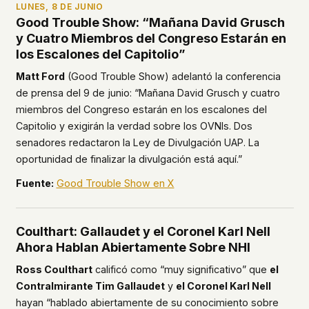
LUNES, 8 DE JUNIO
This isn't a privacy policy written by lawyers to
Good Trouble Show: “Mañana David Grusch
protect us. It's a promise written by us to protect
y Cuatro Miembros del Congreso Estarán en
you. If we ever add analytics, tracking, or third-
los Escalones del Capitolio”
party scripts, we'll say so here first – and you
should stop trusting us.
Matt Ford
(Good Trouble Show) adelantó la conferencia
de prensa del 9 de junio: “Mañana David Grusch y cuatro
miembros del Congreso estarán en los escalones del
Capitolio y exigirán la verdad sobre los OVNIs. Dos
senadores redactaron la Ley de Divulgación UAP. La
oportunidad de finalizar la divulgación está aquí.”
Fuente:
Good Trouble Show en X
Coulthart: Gallaudet y el Coronel Karl Nell
Ahora Hablan Abiertamente Sobre NHI
Ross Coulthart
calificó como “muy significativo” que
el
Contralmirante Tim Gallaudet
y
el Coronel Karl Nell
hayan “hablado abiertamente de su conocimiento sobre