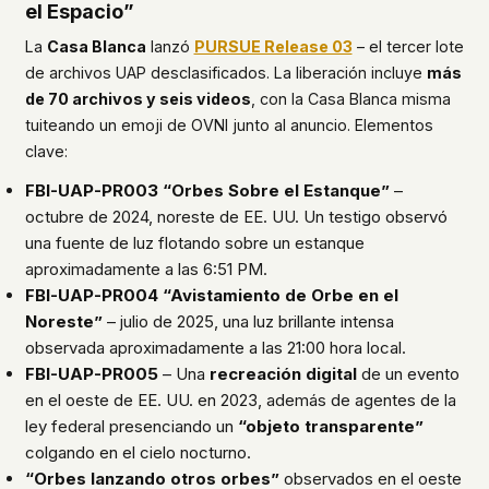
el Espacio”
La
Casa Blanca
lanzó
PURSUE Release 03
– el tercer lote
de archivos UAP desclasificados. La liberación incluye
más
de 70 archivos y seis videos
, con la Casa Blanca misma
tuiteando un emoji de OVNI junto al anuncio. Elementos
clave:
FBI-UAP-PR003 “Orbes Sobre el Estanque”
–
octubre de 2024, noreste de EE. UU. Un testigo observó
una fuente de luz flotando sobre un estanque
aproximadamente a las 6:51 PM.
FBI-UAP-PR004 “Avistamiento de Orbe en el
Noreste”
– julio de 2025, una luz brillante intensa
observada aproximadamente a las 21:00 hora local.
FBI-UAP-PR005
– Una
recreación digital
de un evento
en el oeste de EE. UU. en 2023, además de agentes de la
ley federal presenciando un
“objeto transparente”
colgando en el cielo nocturno.
“Orbes lanzando otros orbes”
observados en el oeste