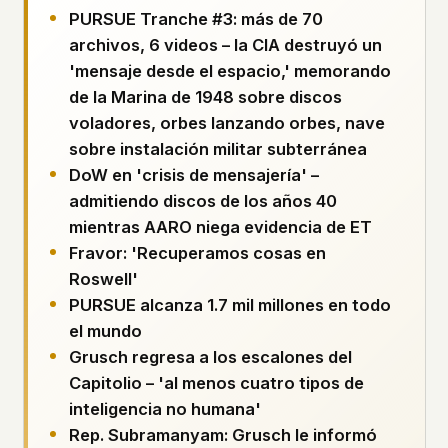
Perfiles
Ad networks
✕
PURSUE Tranche #3: más de 70
Expedientes
User accounts
✕
archivos, 6 videos – la CIA destruyó un
HOW IT WORKS
'mensaje desde el espacio,' memorando
Politicians
This is a static website. Every page is a plain
de la Marina de 1948 sobre discos
HTML file served directly from our server. When
voladores, orbes lanzando orbes, nave
you read an article, no server-side code
Enviar un Informe
sobre instalación militar subterránea
executes. No database query fires. No profile is
built. No session is created.
DoW en 'crisis de mensajería' –
Even our search runs entirely in your browser.
English
admitiendo discos de los años 40
Español
Français
Our fonts are self-hosted. Nothing is loaded from
mientras AARO niega evidencia de ET
Português
Google, Facebook, Amazon, Cloudflare, or any
Fravor: 'Recuperamos cosas en
other third party. When you visit UFOUAP, the
Roswell'
only server that knows is ours.
PURSUE alcanza 1.7 mil millones en todo
If you submit a sighting report, we receive
el mundo
exactly what you type – nothing else. No IP
address, no device info, no metadata.
Grusch regresa a los escalones del
WHAT THIS COSTS US
Capitolio – 'al menos cuatro tipos de
We have no idea how many people read this
inteligencia no humana'
site. We don't know which articles are popular.
Rep. Subramanyam: Grusch le informó
We can't tell where our readers come from,