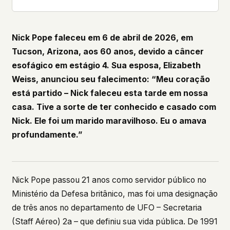
what devices they use, or whether they come
back. Every other news site has this data. We
chose not to.
Nick Pope faleceu em 6 de abril de 2026, em
We think the tradeoff is worth it. The UFO/UAP
Tucson, Arizona, aos 60 anos, devido a câncer
topic attracts government attention, and the
esofágico em estágio 4. Sua esposa, Elizabeth
people reading about it deserve to do so without
being watched. If you're a whistleblower, a
Weiss, anunciou seu falecimento: “Meu coração
military service member, a Hill staffer, or just
está partido – Nick faleceu esta tarde em nossa
someone who's curious – your visit here is yours
casa. Tive a sorte de ter conhecido e casado com
alone.
WHAT WE CAN'T CONTROL
Nick. Ele foi um marido maravilhoso. Eu o amava
Your internet provider can see that you
profundamente.”
connected to ufouap.com (they can see this for
every website you visit). Your DNS provider
resolves the domain. Standard web server logs
exist on our hosting provider's infrastructure. We
Nick Pope passou 21 anos como servidor público no
don't use them, but we can't pretend they don't
Ministério da Defesa britânico, mas foi uma designação
exist.
de três anos no departamento de UFO – Secretaria
If this concerns you, a VPN or Tor will handle it.
(Staff Aéreo) 2a – que definiu sua vida pública. De 1991
We won't judge – we'd do the same.