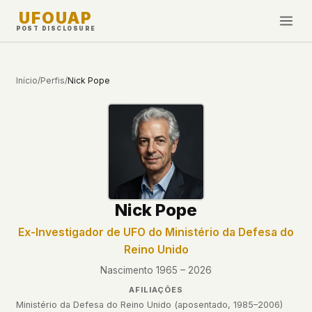
UFOUAP
POST DISCLOSURE
INVESTIGATE
Início
/
Perfis
/
Nick Pope
Cronologia
All Articles
Topics & Tags
U.S. Govt Feed
NEWS
WHAT WE DON'T USE
Nick Pope
Google Analytics
✕
Esta Semana
Facebook Pixel
✕
Ex-Investigador de UFO do Ministério da Defesa do
Novidades
Reino Unido
Cookies
✕
Avistamentos
Fingerprinting
✕
Nascimento 1965 – 2026
Third-party scripts
✕
AFILIAÇÕES
PEOPLE
External fonts or CDNs
✕
Ministério da Defesa do Reino Unido (aposentado, 1985–2006)