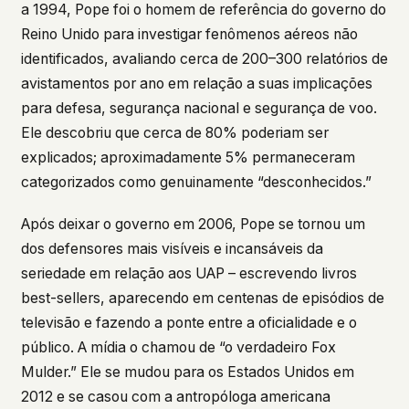
a 1994, Pope foi o homem de referência do governo do
This isn't a privacy policy written by lawyers to
Reino Unido para investigar fenômenos aéreos não
protect us. It's a promise written by us to protect
identificados, avaliando cerca de 200–300 relatórios de
you. If we ever add analytics, tracking, or third-
party scripts, we'll say so here first – and you
avistamentos por ano em relação a suas implicações
should stop trusting us.
para defesa, segurança nacional e segurança de voo.
Ele descobriu que cerca de 80% poderiam ser
explicados; aproximadamente 5% permaneceram
categorizados como genuinamente “desconhecidos.”
Após deixar o governo em 2006, Pope se tornou um
dos defensores mais visíveis e incansáveis da
seriedade em relação aos UAP – escrevendo livros
best-sellers, aparecendo em centenas de episódios de
televisão e fazendo a ponte entre a oficialidade e o
público. A mídia o chamou de “o verdadeiro Fox
Mulder.” Ele se mudou para os Estados Unidos em
2012 e se casou com a antropóloga americana