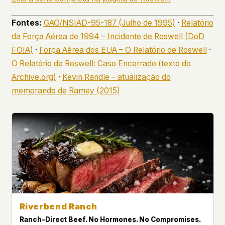
Fontes:
GAO/NSIAD-95-187 (Julho de 1995)
·
Relatório
da Força Aérea de 1994 – Incidente de Roswell (DoD
FOIA)
·
Força Aérea dos EUA – O Relatório de Roswell
·
O Relatório de Roswell: Caso Encerrado (texto do
Archive.org)
·
Kevin Randle – atualização do
memorando de Ramey (2015)
Riverbend Ranch
Ranch-Direct Beef. No Hormones. No Compromises.