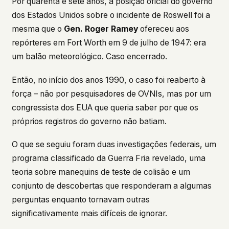
Por quarenta e sete anos, a posição oficial do governo
dos Estados Unidos sobre o incidente de Roswell foi a
This isn't a privacy policy written by lawyers to
protect us. It's a promise written by us to protect
mesma que o
Gen. Roger Ramey
ofereceu aos
you. If we ever add analytics, tracking, or third-
repórteres em Fort Worth em 9 de julho de 1947: era
party scripts, we'll say so here first – and you
should stop trusting us.
um balão meteorológico. Caso encerrado.
Então, no início dos anos 1990, o caso foi reaberto à
força – não por pesquisadores de OVNIs, mas por um
congressista dos EUA que queria saber por que os
próprios registros do governo não batiam.
O que se seguiu foram duas investigações federais, um
programa classificado da Guerra Fria revelado, uma
teoria sobre manequins de teste de colisão e um
conjunto de descobertas que responderam a algumas
perguntas enquanto tornavam outras
significativamente mais difíceis de ignorar.