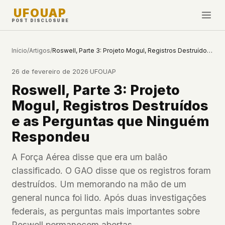
UFOUAP
POST DISCLOSURE
INVESTIGATE
Início
/
Artigos
/
Roswell, Parte 3: Projeto Mogul, Registros Destruídos e as Perguntas que Ninguém Respondeu
Cronologia
26 de fevereiro de 2026
·
UFOUAP
All Articles
Roswell, Parte 3: Projeto
Topics & Tags
Mogul, Registros Destruídos
U.S. Govt Feed
e as Perguntas que Ninguém
Respondeu
NEWS
WHAT WE DON'T USE
Google Analytics
✕
Esta Semana
A Força Aérea disse que era um balão
Facebook Pixel
✕
classificado. O GAO disse que os registros foram
Novidades
Cookies
✕
destruídos. Um memorando na mão de um
Avistamentos
Fingerprinting
✕
general nunca foi lido. Após duas investigações
Third-party scripts
✕
federais, as perguntas mais importantes sobre
PEOPLE
External fonts or CDNs
✕
Roswell permanecem abertas.