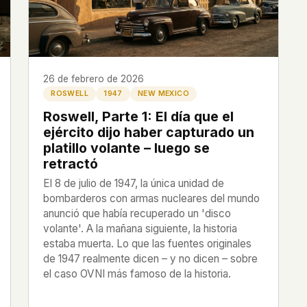
 file served
 no server-side
is built. No
26 de febrero de 2026
ROSWELL
1947
NEW MEXICO
onts are self-
Roswell, Parte 1: El día que el
, Amazon,
ejército dijo haber capturado un
t UFOUAP, the
platillo volante – luego se
retractó
 what you type
El 8 de julio de 1947, la única unidad de
etadata.
bombarderos con armas nucleares del mundo
anunció que había recuperado un 'disco
volante'. A la mañana siguiente, la historia
We don't know
estaba muerta. Lo que las fuentes originales
r readers come
de 1947 realmente dicen – y no dicen – sobre
e back. Every
el caso OVNI más famoso de la historia.
c attracts