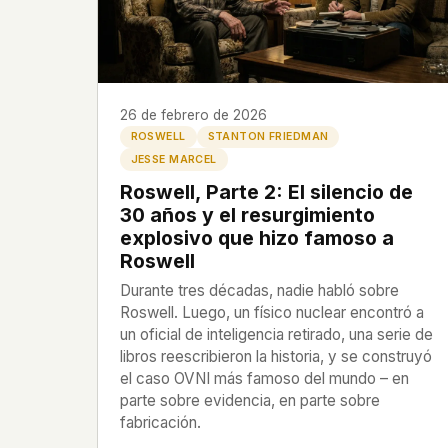
HOW IT WORKS
PEOPLE
This is a static website. Every page is a plain HTML
Perfiles
directly from our server. When you read an article,
code executes. No database query fires. No profile 
Expedientes
26 de febrero de 2026
session is created.
ROSWELL
STANTON FRIEDMAN
Politicians
Even our search runs entirely in your browser. Our f
JESSE MARCEL
hosted. Nothing is loaded from Google, Facebook
Roswell, Parte 2: El silencio de
Cloudflare, or any other third party. When you visi
Enviar un Informe
30 años y el resurgimiento
only server that knows is ours.
explosivo que hizo famoso a
Roswell
If you submit a sighting report, we receive exactly
– nothing else. No IP address, no device info, no m
English
Español
Français
Durante tres décadas, nadie habló sobre
WHAT THIS COSTS US
Roswell. Luego, un físico nuclear encontró a
Português
un oficial de inteligencia retirado, una serie de
We have no idea how many people read this site. 
libros reescribieron la historia, y se construyó
which articles are popular. We can't tell where ou
el caso OVNI más famoso del mundo – en
from, what devices they use, or whether they com
parte sobre evidencia, en parte sobre
other news site has this data. We chose not to.
fabricación.
We think the tradeoff is worth it. The UFO/UAP topi