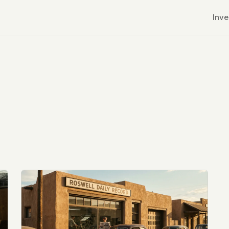
Inve
r CDNs