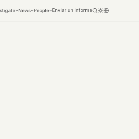
Enviar un Informe
stigate
News
People