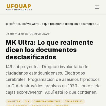
UFOUAP
POST DISCLOSURE
INVESTIGATE
Inicio
/
Artículos
/
MK Ultra: Lo que realmente dicen los documentos desclasificados
Cronología
26 de marzo de 2026
·
UFOUAP
All Articles
MK Ultra: Lo que realmente
Topics & Tags
dicen los documentos
U.S. Govt Feed
desclasificados
NEWS
WHAT WE DON'T USE
149 subproyectos. Drogado involuntario de
Google Analytics
✕
ciudadanos estadounidenses. Electrodos
Esta Semana
Facebook Pixel
✕
cerebrales. Programación de asesinos hipnóticos.
Novedades
Cookies
✕
La CIA destruyó los archivos en 1973 – pero siete
Avistamientos
Fingerprinting
✕
cajas sobrevivieron. Aquí está lo que contienen.
Third-party scripts
✕
PEOPLE
MK-ULTRA
CIA
CHURCH-COMMITTEE
DECLASSIFIED
External fonts or CDNs
✕