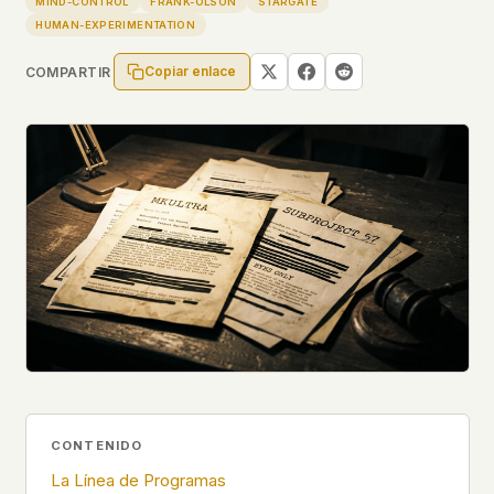
MIND-CONTROL
FRANK-OLSON
STARGATE
Perfiles
Ad networks
✕
HUMAN-EXPERIMENTATION
Expedientes
User accounts
✕
HOW IT WORKS
Copiar enlace
COMPARTIR
Politicians
This is a static website. Every page is a plain
HTML file served directly from our server. When
you read an article, no server-side code
Enviar un Informe
executes. No database query fires. No profile is
built. No session is created.
Even our search runs entirely in your browser.
English
Español
Français
Our fonts are self-hosted. Nothing is loaded from
Português
Google, Facebook, Amazon, Cloudflare, or any
other third party. When you visit UFOUAP, the
only server that knows is ours.
If you submit a sighting report, we receive
exactly what you type – nothing else. No IP
address, no device info, no metadata.
WHAT THIS COSTS US
We have no idea how many people read this
CONTENIDO
site. We don't know which articles are popular.
La Línea de Programas
We can't tell where our readers come from,