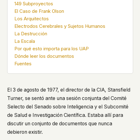
149 Subproyectos
what devices they use, or whether they come
El Caso de Frank Olson
back. Every other news site has this data. We
chose not to.
Los Arquitectos
Electrodos Cerebrales y Sujetos Humanos
We think the tradeoff is worth it. The UFO/UAP
La Destrucción
topic attracts government attention, and the
people reading about it deserve to do so without
La Escala
being watched. If you're a whistleblower, a
Por qué esto importa para los UAP
military service member, a Hill staffer, or just
Dónde leer los documentos
someone who's curious – your visit here is yours
Fuentes
alone.
WHAT WE CAN'T CONTROL
Your internet provider can see that you
connected to ufouap.com (they can see this for
El 3 de agosto de 1977, el director de la CIA, Stansfield
every website you visit). Your DNS provider
Turner, se sentó ante una sesión conjunta del Comité
resolves the domain. Standard web server logs
Selecto del Senado sobre Inteligencia y el Subcomité
exist on our hosting provider's infrastructure. We
don't use them, but we can't pretend they don't
de Salud e Investigación Científica. Estaba allí para
exist.
discutir un conjunto de documentos que nunca
If this concerns you, a VPN or Tor will handle it.
debieron existir.
We won't judge – we'd do the same.