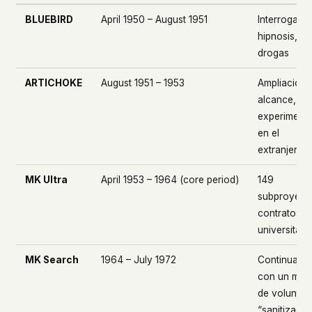
BLUEBIRD
April 1950 – August 1951
Interrogació
hipnosis,
drogas
ARTICHOKE
August 1951 – 1953
Ampliación 
alcance,
experiment
en el
extranjero
MK Ultra
April 1953 – 1964 (core period)
149
subproyect
contratos
universitari
MK Search
1964 – July 1972
Continuaci
con un mar
de voluntar
“sanitizado”