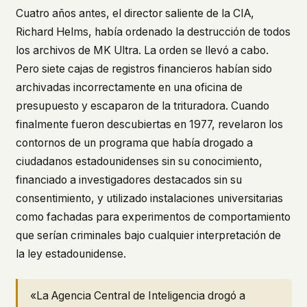
Cuatro años antes, el director saliente de la CIA,
This isn't a privacy policy written by lawyers to
Richard Helms, había ordenado la destrucción de todos
protect us. It's a promise written by us to protect
you. If we ever add analytics, tracking, or third-
los archivos de MK Ultra. La orden se llevó a cabo.
party scripts, we'll say so here first – and you
Pero siete cajas de registros financieros habían sido
should stop trusting us.
archivadas incorrectamente en una oficina de
presupuesto y escaparon de la trituradora. Cuando
finalmente fueron descubiertas en 1977, revelaron los
contornos de un programa que había drogado a
ciudadanos estadounidenses sin su conocimiento,
financiado a investigadores destacados sin su
consentimiento, y utilizado instalaciones universitarias
como fachadas para experimentos de comportamiento
que serían criminales bajo cualquier interpretación de
la ley estadounidense.
«La Agencia Central de Inteligencia drogó a