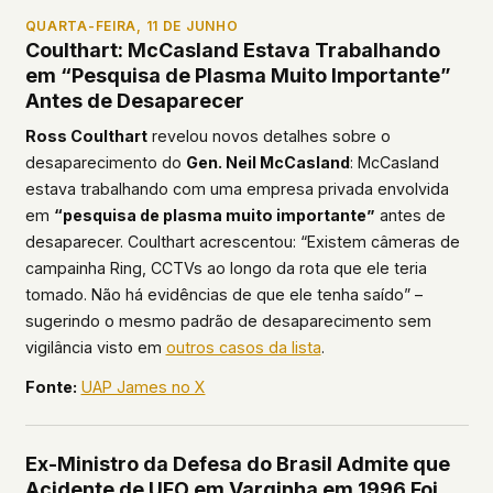
QUARTA-FEIRA, 11 DE JUNHO
Coulthart: McCasland Estava Trabalhando
em “Pesquisa de Plasma Muito Importante”
Antes de Desaparecer
Ross Coulthart
revelou novos detalhes sobre o
desaparecimento do
Gen. Neil McCasland
: McCasland
estava trabalhando com uma empresa privada envolvida
em
“pesquisa de plasma muito importante”
antes de
desaparecer. Coulthart acrescentou: “Existem câmeras de
campainha Ring, CCTVs ao longo da rota que ele teria
tomado. Não há evidências de que ele tenha saído” –
sugerindo o mesmo padrão de desaparecimento sem
vigilância visto em
outros casos da lista
.
Fonte:
UAP James no X
Ex-Ministro da Defesa do Brasil Admite que
Acidente de UFO em Varginha em 1996 Foi