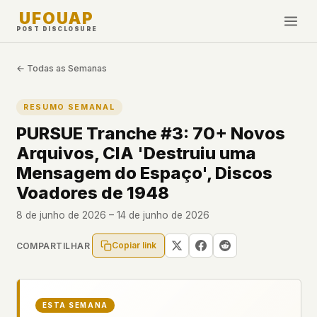
UFOUAP
POST DISCLOSURE
INVESTIGATE
← Todas as Semanas
Cronologia
RESUMO SEMANAL
All Articles
PURSUE Tranche #3: 70+ Novos
Topics & Tags
Arquivos, CIA 'Destruiu uma
U.S. Govt Feed
Mensagem do Espaço', Discos
Voadores de 1948
NEWS
WHAT WE DON'T USE
8 de junho de 2026 – 14 de junho de 2026
Google Analytics
✕
Esta Semana
Facebook Pixel
✕
Novidades
Copiar link
COMPARTILHAR
Cookies
✕
Avistamentos
Fingerprinting
✕
Third-party scripts
✕
PEOPLE
ESTA SEMANA
External fonts or CDNs
✕