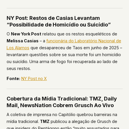
NY Post: Restos de Casias Levantam
“Possibilidade de Homicídio ou Suicídio”
O
New York Post
relatou que os restos esqueléticos de
Melissa Casias
– a
funcionária do Laboratório Nacional de
Los Alamos
que desapareceu de Taos em junho de 2025 –
levantaram questões sobre se sua morte foi um homicídio
ou suicídio. Uma arma de fogo foi recuperada ao lado de
seus restos.
Fonte:
NY Post no X
Cobertura da Mídia Tradicional: TMZ, Daily
Mail, NewsNation Cobrem Grusch Ao Vivo
A coletiva de imprensa no Capitólio quebrou barreiras na
mídia tradicional.
TMZ
publicou a alegação de Grusch de
que insiders do Pentágono estão “muito assustados para