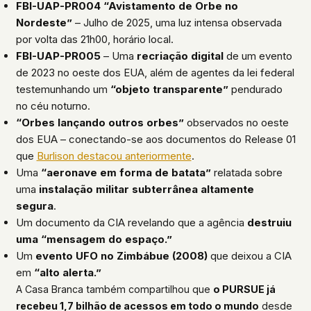
FBI-UAP-PR004 “Avistamento de Orbe no
Nordeste”
– Julho de 2025, uma luz intensa observada
por volta das 21h00, horário local.
FBI-UAP-PR005
– Uma
recriação digital
de um evento
de 2023 no oeste dos EUA, além de agentes da lei federal
testemunhando um
“objeto transparente”
pendurado
no céu noturno.
“Orbes lançando outros orbes”
observados no oeste
dos EUA – conectando-se aos documentos do Release 01
que
Burlison destacou anteriormente
.
Uma
“aeronave em forma de batata”
relatada sobre
uma
instalação militar subterrânea altamente
segura
.
Um documento da CIA revelando que a agência
destruiu
uma “mensagem do espaço.”
Um
evento UFO no Zimbábue (2008)
que deixou a CIA
em
“alto alerta.”
A Casa Branca também compartilhou que
o PURSUE já
recebeu 1,7 bilhão de acessos em todo o mundo
desde