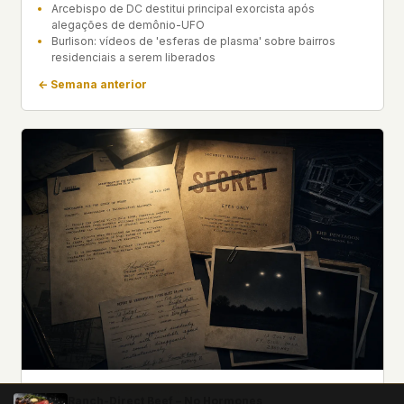
Arcebispo de DC destitui principal exorcista após
alegações de demônio-UFO
Burlison: vídeos de 'esferas de plasma' sobre bairros
residenciais a serem liberados
← Semana anterior
15 DE JUNHO – 21 DE JUNHO
Ranch-Direct Beef – No Hormones