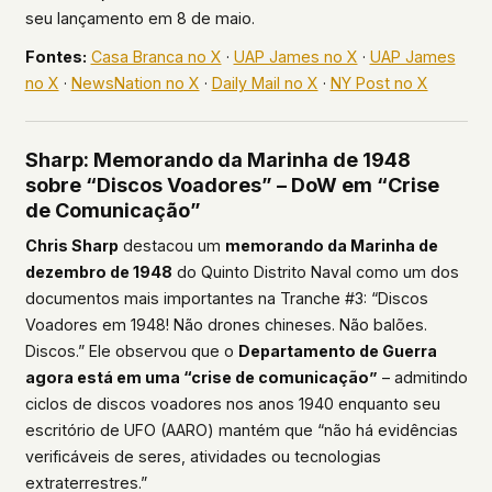
seu lançamento em 8 de maio.
Fontes:
Casa Branca no X
·
UAP James no X
·
UAP James
no X
·
NewsNation no X
·
Daily Mail no X
·
NY Post no X
Sharp: Memorando da Marinha de 1948
sobre “Discos Voadores” – DoW em “Crise
de Comunicação”
Chris Sharp
destacou um
memorando da Marinha de
dezembro de 1948
do Quinto Distrito Naval como um dos
documentos mais importantes na Tranche #3: “Discos
Voadores em 1948! Não drones chineses. Não balões.
Discos.” Ele observou que o
Departamento de Guerra
agora está em uma “crise de comunicação”
– admitindo
ciclos de discos voadores nos anos 1940 enquanto seu
escritório de UFO (AARO) mantém que “não há evidências
verificáveis de seres, atividades ou tecnologias
extraterrestres.”