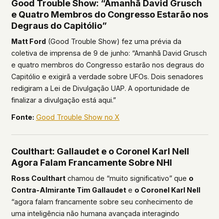
Good Trouble Show: “Amanhã David Grusch
e Quatro Membros do Congresso Estarão nos
This isn't a privacy policy written by lawyers to
protect us. It's a promise written by us to protect
Degraus do Capitólio”
you. If we ever add analytics, tracking, or third-
Matt Ford
(Good Trouble Show) fez uma prévia da
party scripts, we'll say so here first – and you
coletiva de imprensa de 9 de junho: “Amanhã David Grusch
should stop trusting us.
e quatro membros do Congresso estarão nos degraus do
Capitólio e exigirã a verdade sobre UFOs. Dois senadores
redigiram a Lei de Divulgação UAP. A oportunidade de
finalizar a divulgação está aqui.”
Fonte:
Good Trouble Show no X
Coulthart: Gallaudet e o Coronel Karl Nell
Agora Falam Francamente Sobre NHI
Ross Coulthart
chamou de “muito significativo” que
o
Contra-Almirante Tim Gallaudet
e
o Coronel Karl Nell
“agora falam francamente sobre seu conhecimento de
uma inteligência não humana avançada interagindo