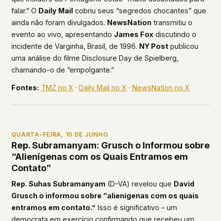
falar.” O
Daily Mail
cobriu seus “segredos chocantes” que
ainda não foram divulgados.
NewsNation
transmitiu o
evento ao vivo, apresentando
James Fox
discutindo o
incidente de Varginha, Brasil, de 1996.
NY Post
publicou
uma análise do filme
Disclosure Day
de Spielberg,
chamando-o de “empolgante.”
Fontes:
TMZ no X
·
Daily Mail no X
·
NewsNation no X
QUARTA-FEIRA, 10 DE JUNHO
Rep. Subramanyam: Grusch o Informou sobre
“Alienígenas com os Quais Entramos em
Contato”
Rep. Suhas Subramanyam
(D-VA) revelou que
David
Grusch o informou sobre “alienígenas com os quais
entramos em contato.”
Isso é significativo – um
democrata em exercício confirmando que recebeu um