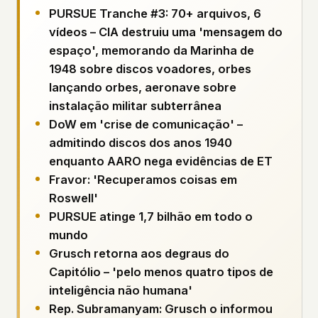
Perfis
Ad networks
✕
PURSUE Tranche #3: 70+ arquivos, 6
Casos
User accounts
✕
vídeos – CIA destruiu uma 'mensagem do
HOW IT WORKS
espaço', memorando da Marinha de
Politicians
This is a static website. Every page is a plain
1948 sobre discos voadores, orbes
HTML file served directly from our server. When
lançando orbes, aeronave sobre
you read an article, no server-side code
Enviar um Relatório
instalação militar subterrânea
executes. No database query fires. No profile is
built. No session is created.
DoW em 'crise de comunicação' –
Even our search runs entirely in your browser.
English
admitindo discos dos anos 1940
Español
Français
Our fonts are self-hosted. Nothing is loaded from
enquanto AARO nega evidências de ET
Português
Google, Facebook, Amazon, Cloudflare, or any
Fravor: 'Recuperamos coisas em
other third party. When you visit UFOUAP, the
Roswell'
only server that knows is ours.
PURSUE atinge 1,7 bilhão em todo o
If you submit a sighting report, we receive
mundo
exactly what you type – nothing else. No IP
address, no device info, no metadata.
Grusch retorna aos degraus do
WHAT THIS COSTS US
Capitólio – 'pelo menos quatro tipos de
We have no idea how many people read this
inteligência não humana'
site. We don't know which articles are popular.
Rep. Subramanyam: Grusch o informou
We can't tell where our readers come from,