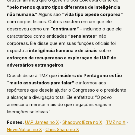
“pelo menos quatro tipos diferentes de inteligência
não humana.”
Alguns são
“vida tipo bípede corpórea”
com corpos físicos. Outros existem em um que ele
descreveu como um
“continuum”
– incluindo o que ele
caracterizou como entidades
“sensientes”
não
corpóreas. Ele disse que em suas funções oficiais foi
exposto a
inteligência humana e de sinais
sobre
esforços de recuperação e exploração de UAP de
adversários estrangeiros
.
Grusch disse à TMZ que
insiders do Pentágono estão
“muito assustados para falar”
e informou aos
repórteres que deseja ajudar o Congresso e o presidente
a alcançar a divulgação total. Ele enfatizou: “O povo
americano merece mais do que negações vagas e
liberações seletivas.”
Fontes:
UAP James no X
·
ShadowofEzra no X
·
TMZ no X
·
NewsNation no X
·
Chris Sharp no X