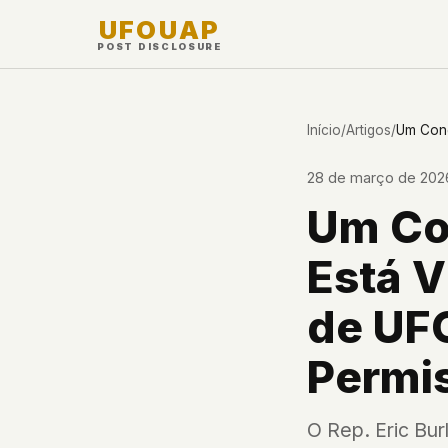
UFOUAP
POST DISCLOSURE
INVESTIGATE
Início
/
Artigos
/
Cronologia
28 de março de 202
All Articles
Um Co
Topics & Tags
Está V
U.S. Govt Feed
de UF
NEWS
WHAT WE DON'T USE
Esta Semana
✕
Google Analytics
✕
Facebook Pixel
Permi
✕
Cookies
✕
Fingerprinting
Novidades
✕
Third-party scripts
✕
External fonts o
Avistamentos
O Rep. Eric Bur
✕
Ad networks
✕
User accounts