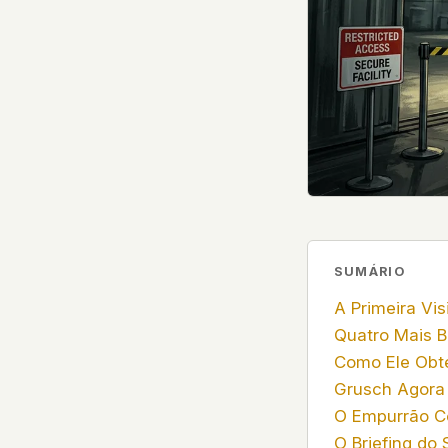
government attention, and the people reading about
do so without being watched. If you're a whistleblow
service member, a Hill staffer, or just someone who
your visit here is yours alone.
WHAT WE CAN'T CONTROL
Your internet provider can see that you connected
(they can see this for every website you visit). Yo
resolves the domain. Standard web server logs exi
hosting provider's infrastructure. We don't use th
can't pretend they don't exist.
If this concerns you, a VPN or Tor will handle it. W
SUMÁRIO
we'd do the same.
A Primeira Vis
Quatro Mais B
This isn't a privacy policy written by lawyers to protect
Como Ele Obt
promise written by us to protect you. If we ever add an
tracking, or third-party scripts, we'll say so here first
Grusch Agora
should stop trusting us.
O Empurrão C
O Briefing do