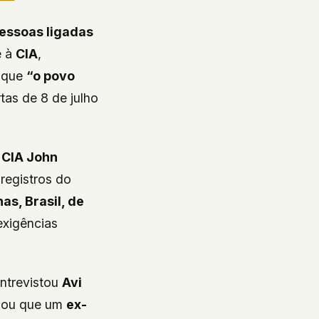
pessoas ligadas
 à
CIA
,
 que
“o povo
tas de 8 de julho
 CIA John
 registros do
s, Brasil, de
exigências
entrevistou
Avi
elou que um
ex-