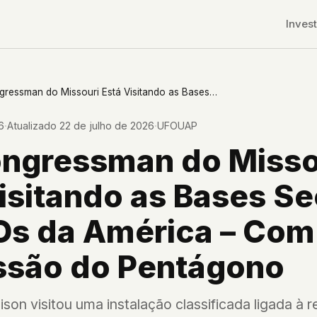
Invest
Um Congressman do Missouri Está Visitando as Bases Secretas de UFOs da América – Com Permissão do Pentágono
6
·
Atualizado
22 de julho de 2026
·
UFOUAP
ngressman do Misso
isitando as Bases Se
Os da América – Com
ssão do Pentágono
r CDNs
lison visitou uma instalação classificada ligada à