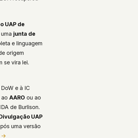
ão UAP de
ia uma
junta de
eta e linguagem
de origem
se vira lei.
 DoW e à IC
m ao
AARO
ou ao
NDA de Burlison.
Divulgação UAP
pós uma versão
 →