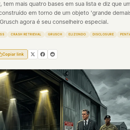
 tem mais quatro bases em sua lista e diz que um
i construído em torno de um objeto 'grande demai
 file served
 no server-side
Grusch agora é seu conselheiro especial.
is built. No
SS
CRASH RETRIEVAL
GRUSCH
ELIZONDO
DISCLOSURE
PENT
onts are self-
, Amazon,
Copiar link
t UFOUAP, the
 what you type
etadata.
We don't know
r readers come
e back. Every
c attracts