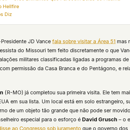
 Hellfire
s Diz
-Presidente JD Vance
fala sobre visitar a Área 51
mas n
ssista do Missouri tem feito discretamente o que Vanc
alações militares classificadas ligadas a programas d
com permissão da Casa Branca e do Pentágono, e rel
on
(R-MO) já completou sua primeira visita. Ele tem ma
EUA em sua lista. Um local está em solo estrangeiro,
orno de um objeto tão grande que não pode ser movid
selheiro especial para o esforço é
David Grusch
– o e
disse ao Congresso sob juramento
que o governo dos