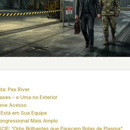
 it deserve to
er, a military
's curious –
 to ufouap.com
ur DNS provider
st on our
em, but we
e won't judge –
ita: Pax River
ases – e Uma no Exterior
 us. It's a
eve Acesso
alytics,
 – and you
 Está em Sua Equipe
ongressional Mais Amplo
 SCIF: “Orbs Brilhantes que Parecem Bolas de Plasma”