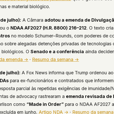
s e material biológico.
de julho):
A Câmara
adotou a emenda de Divulgaç
vou o
NDAA AF2027 (H.R. 8800) 216–212
. O texto cr
stros
no modelo Schumer–Rounds, com poderes de col
o sobre alegadas detenções privadas de tecnologias 
 biológicos. O
Senado e a conferência
ainda decidem 
 da emenda →
·
Resumo da semana →
de julho):
A Fox News informa que Trump ordenou ao
NDAs
para ex-funcionários e contratados que informe
sposta parcial às repetidas exigências de imunidade/
ntas de advocacy rastrearam a
emenda revisada de 
rlison como
“Made in Order”
para o NDAA AF2027 a
 excluída em junho.
Artigo NDA →
·
Resumo da semana