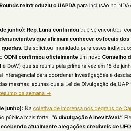
Rounds reintroduziu o UAPDA
para inclusão no NDA
de junho):
Rep. Luna confirmou
que se encontrou c
denunciantes que afirmam conhecer os locais dos
e quedas
. Ela solicitou imunidade para esses indivíduo
 o
ODNI confirmou oficialmente
um novo
Conselho 
 e DoW) que se reuniu pela primeira vez em 15 de jun
 interagencial para coordenar investigações e descla
das mesmas lacunas que a Lei de Divulgação de UAP f
Resumo da semana →
de junho):
Na
coletiva de imprensa nos degraus do Cap
ão pública mais forte:
“A divulgação é inevitável.”
Ele
recebendo atualmente alegações credíveis de UF