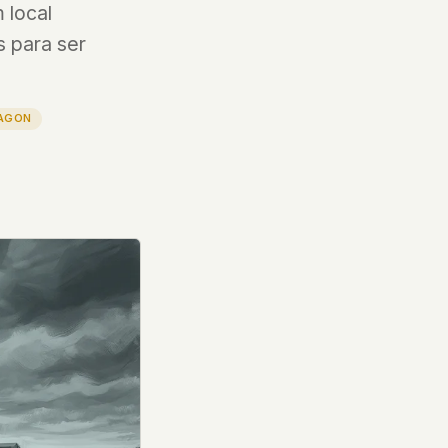
 local
s para ser
AGON