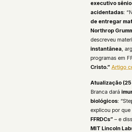
executivo sêni
acidentadas
: “
de entregar mat
Northrop Grumm
descreveu mater
instantânea
, ar
programas em FFR
Cristo.”
Artigo c
Atualização (25
Branca dará
imu
biológicos
: “Ste
explicou por que
FFRDCs”
– e dis
MIT Lincoln La