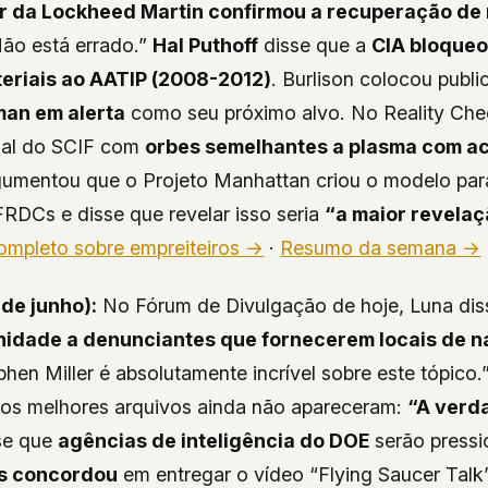
or da Lockheed Martin confirmou a recuperação de
Não está errado.”
Hal Puthoff
disse que a
CIA bloque
eriais ao AATIP (2008-2012)
. Burlison colocou publ
an em alerta
como seu próximo alvo. No
Reality Ch
ial do SCIF com
orbes semelhantes a plasma com a
gumentou que o Projeto Manhattan criou o modelo para
DCs e disse que revelar isso seria
“a maior revela
ompleto sobre empreiteiros →
·
Resumo da semana →
 de junho):
No Fórum de Divulgação de hoje, Luna dis
nidade a denunciantes que fornecerem locais de n
phen Miller é absolutamente incrível sobre este tópico.
 os melhores arquivos ainda não apareceram:
“A verd
se que
agências de inteligência do DOE
serão pressi
bs concordou
em entregar o vídeo “Flying Saucer Talk”