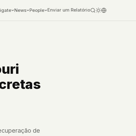
Enviar um Relatório
igate
News
People
uri
cretas
 recuperação de