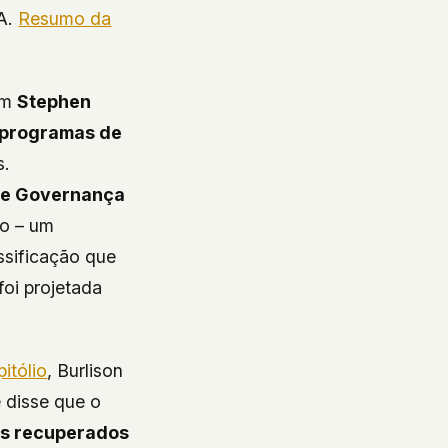
A.
Resumo da
om
Stephen
 programas de
s.
de Governança
ho – um
ssificação que
oi projetada
itólio
, Burlison
 disse que o
Os recuperados