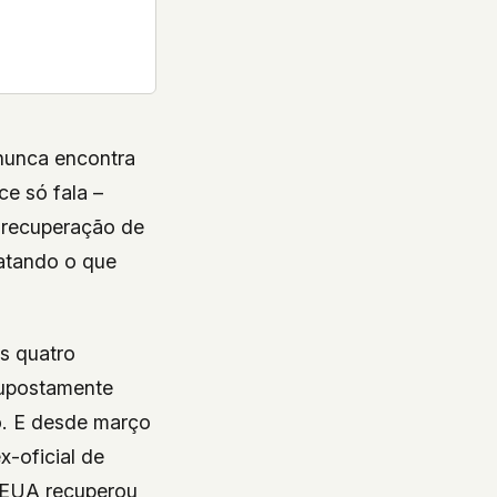
unca encontra
e só fala –
e recuperação de
atando o que
is quatro
 supostamente
o. E desde março
x-oficial de
 EUA recuperou