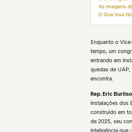
As Imagens do
O Que Isso No
Enquanto o Vice
tempo, um congre
entrando em inst
quedas de UAP, 
encontra.
Rep. Eric Burlis
instalações dos 
construído em t
de 2025, seu con
inteligência que