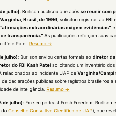
de julho):
Burlison publicou que após
se reunir com 
Varginha, Brasil, de 1996
, solicitou registros ao
FBI
e
“afirmações extraordinárias exigem evidências”
e
ce transparência.”
As publicações reforçam suas car
cliffe e Patel.
Resumo →
e julho):
Burlison enviou cartas formais ao
diretor da
retor do FBI Kash Patel
solicitando um inventário dos
 relacionados ao incidente UAP de
Varginha/Campina
de declarações públicas sobre registros brasileiros a 
idade de inteligência.
Resumo →
 de julho):
Em seu podcast
Fresh Freedom
, Burlison 
e do
Conselho Consultivo Científico de UAP
), que rev