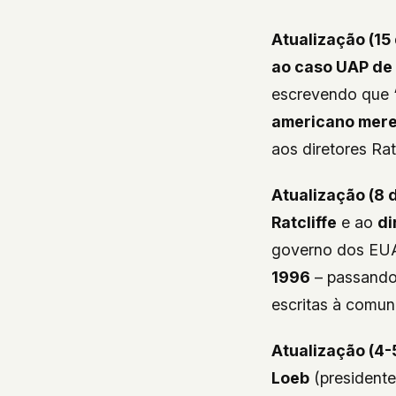
Atualização (15 
ao caso UAP de 
escrevendo que
americano mere
aos diretores Rat
Atualização (8 d
Ratcliffe
e ao
di
governo dos EUA
1996
– passando 
escritas à comun
Atualização (4-5
Loeb
(president