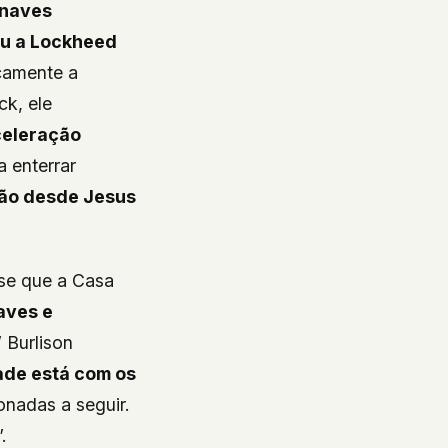
 naves
ou a Lockheed
icamente a
eck
, ele
celeração
 enterrar
ção desde Jesus
se que a Casa
aves e
” Burlison
ade está com os
onadas a seguir.
.