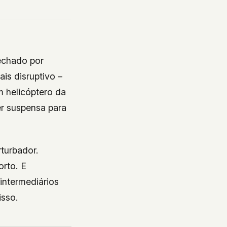
echado por
is disruptivo –
m helicóptero da
er suspensa para
turbador.
orto. E
intermediários
isso.