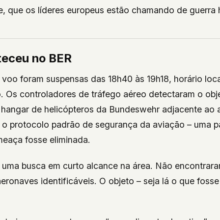
e, que os líderes europeus estão chamando de guerra h
teceu no BER
voo foram suspensas das 18h40 às 19h18, horário loca
ço. Os controladores de tráfego aéreo detectaram o ob
 hangar de helicópteros da Bundeswehr adjacente ao 
 o protocolo padrão de segurança da aviação – uma p
meaça fosse eliminada.
ou uma busca em curto alcance na área. Não encontrar
ronaves identificáveis. O objeto – seja lá o que fosse