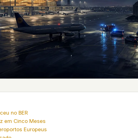
 it deserve to
er, a military
's curious –
 to ufouap.com
ur DNS provider
st on our
em, but we
e won't judge –
 us. It's a
alytics,
ceu no BER
 – and you
z em Cinco Meses
eroportos Europeus
usado