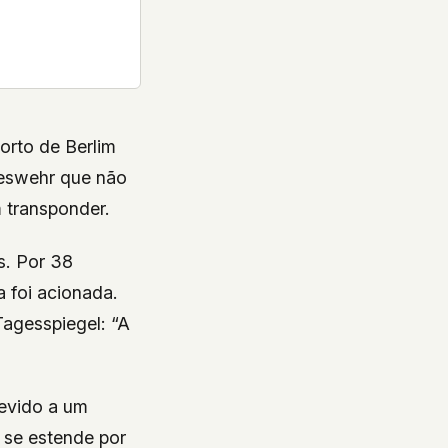
orto de Berlim
deswehr que não
 transponder.
s. Por 38
a foi acionada.
Tagesspiegel
: “A
devido a um
a se estende por