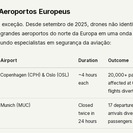
 Aeroportos Europeus
 exceção. Desde setembro de 2025, drones não identi
grandes aeroportos do norte da Europa em uma onda
undo especialistas em segurança da aviação:
Airport
Duration
Outcome
Copenhagen (CPH) & Oslo (OSL)
~4 hours
20,000+ pa
each
affected at
flights dive
Munich (MUC)
Closed
17 departure
twice in
arrivals div
24 hours
passengers