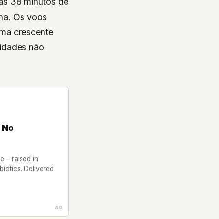
mas 38 minutos de
ina. Os voos
uma crescente
ridades não
 No
 – raised in
iotics. Delivered