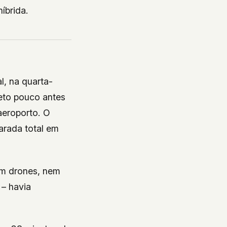
íbrida.
l, na quarta-
jeto pouco antes
aeroporto. O
arada total em
am drones, nem
 – havia