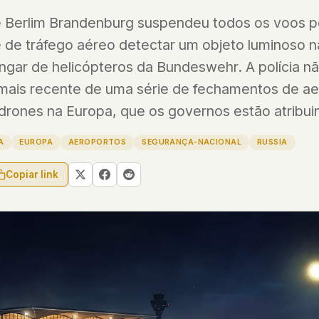
 Berlim Brandenburg suspendeu todos os voos p
 file served
 de tráfego aéreo detectar um objeto luminoso n
 no server-side
ngar de helicópteros da Bundeswehr. A polícia n
is built. No
 mais recente de uma série de fechamentos de a
onts are self-
 drones na Europa, que os governos estão atribui
, Amazon,
t UFOUAP, the
A
EUROPA
AEROPORTOS
SEGURANÇA-NACIONAL
RUSSIA
Copiar link
 what you type
etadata.
We don't know
r readers come
e back. Every
c attracts