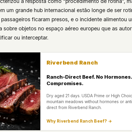
cterizou a resposta como “procedimento de rotina”, 
m um grande hub internacional estão longe de ser rot
 passageiros ficaram presos, e o incidente alimentou 
a sobre objetos no espaço aéreo europeu que as auto
ficar ou interceptar.
Riverbend Ranch
Ranch-Direct Beef. No Hormones.
Compromises.
Dry aged 21 days. USDA Prime or High Choice
mountain meadows without hormones or antib
direct from Riverbend Ranch.
Why Riverbend Ranch Beef? →