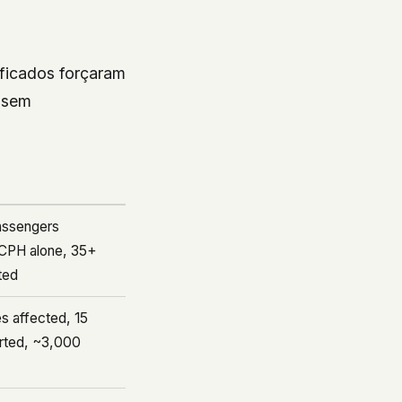
ficados forçaram
 sem
ssengers
 CPH alone, 35+
rted
s affected, 15
erted, ~3,000