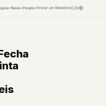
Enviar um Relatório
igate
News
People
 Fecha
inta
eis