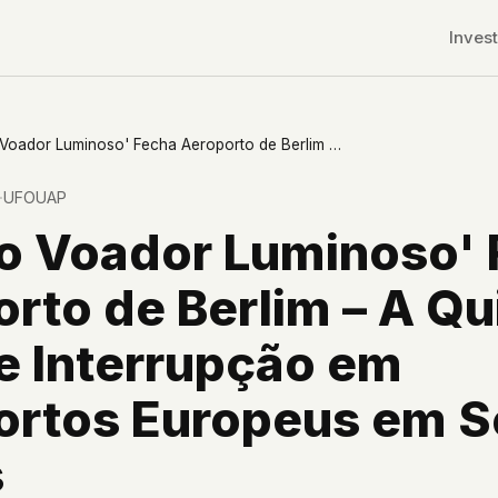
Invest
'Objeto Voador Luminoso' Fecha Aeroporto de Berlim – A Quinta Grande Interrupção em Aeroportos Europeus em Seis Meses
·
UFOUAP
to Voador Luminoso'
rto de Berlim – A Qu
e Interrupção em
ortos Europeus em S
s
r CDNs