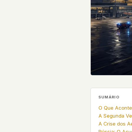
government attention, and the people reading about
do so without being watched. If you're a whistleblow
service member, a Hill staffer, or just someone who
your visit here is yours alone.
WHAT WE CAN'T CONTROL
Your internet provider can see that you connected
(they can see this for every website you visit). Yo
resolves the domain. Standard web server logs exi
hosting provider's infrastructure. We don't use th
can't pretend they don't exist.
If this concerns you, a VPN or Tor will handle it. W
we'd do the same.
SUMÁRIO
This isn't a privacy policy written by lawyers to protect
promise written by us to protect you. If we ever add an
O Que Aconte
tracking, or third-party scripts, we'll say so here first
A Segunda Ve
should stop trusting us.
A Crise dos A
Rússia: O Ac