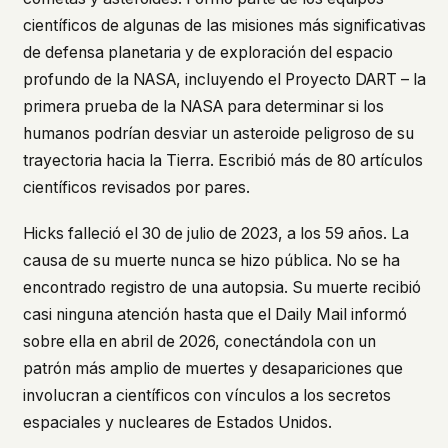
what devices they use, or whether they come
científicos de algunas de las misiones más significativas
back. Every other news site has this data. We
de defensa planetaria y de exploración del espacio
chose not to.
profundo de la NASA, incluyendo el Proyecto DART – la
We think the tradeoff is worth it. The UFO/UAP
primera prueba de la NASA para determinar si los
topic attracts government attention, and the
people reading about it deserve to do so without
humanos podrían desviar un asteroide peligroso de su
being watched. If you're a whistleblower, a
trayectoria hacia la Tierra. Escribió más de 80 artículos
military service member, a Hill staffer, or just
científicos revisados por pares.
someone who's curious – your visit here is yours
alone.
WHAT WE CAN'T CONTROL
Hicks falleció el 30 de julio de 2023, a los 59 años. La
Your internet provider can see that you
causa de su muerte nunca se hizo pública. No se ha
connected to ufouap.com (they can see this for
encontrado registro de una autopsia. Su muerte recibió
every website you visit). Your DNS provider
casi ninguna atención hasta que el
Daily Mail
informó
resolves the domain. Standard web server logs
sobre ella en abril de 2026, conectándola con un
exist on our hosting provider's infrastructure. We
don't use them, but we can't pretend they don't
patrón más amplio de muertes y desapariciones que
exist.
involucran a científicos con vínculos a los secretos
If this concerns you, a VPN or Tor will handle it.
espaciales y nucleares de Estados Unidos.
We won't judge – we'd do the same.