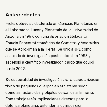
This isn't a privacy policy written by lawyers to
protect us. It's a promise written by us to protect
Antecedentes
you. If we ever add analytics, tracking, or third-
party scripts, we'll say so here first – and you
Hicks obtuvo su doctorado en Ciencias Planetarias en
should stop trusting us.
el Laboratorio Lunar y Planetario de la Universidad de
Arizona en 1997, con una disertación titulada
Un
Estudio Espectrofotométrico de Cometas y Asteroides
que se Aproximan a la Tierra
. Se unió a JPL como
asociado de investigación postdoctoral en 1998 y
ascendió a científico investigador, cargo que ocupó
hasta 2022.
Su especialidad de investigación era la caracterización
física de pequeños cuerpos en el sistema solar –
cometas, asteroides y objetos cercanos a la Tierra.
Este trabajo tenía implicaciones directas para la
defensa planetaria: entender la composición,