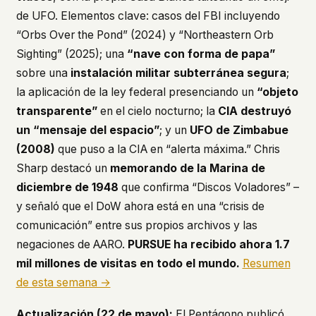
de UFO. Elementos clave: casos del FBI incluyendo
“Orbs Over the Pond” (2024) y “Northeastern Orb
Sighting” (2025); una
“nave con forma de papa”
sobre una
instalación militar subterránea segura
;
la aplicación de la ley federal presenciando un
“objeto
transparente”
en el cielo nocturno; la
CIA destruyó
un “mensaje del espacio”
; y un
UFO de Zimbabue
(2008)
que puso a la CIA en “alerta máxima.” Chris
Sharp destacó un
memorando de la Marina de
diciembre de 1948
que confirma “Discos Voladores” –
y señaló que el DoW ahora está en una “crisis de
comunicación” entre sus propios archivos y las
negaciones de AARO.
PURSUE ha recibido ahora 1.7
mil millones de visitas en todo el mundo.
Resumen
de esta semana →
Actualización (22 de mayo):
El Pentágono publicó