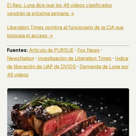
El Rep. Luna dice que los 46 videos clasificados
vendrán la próxima semana →
Liberation Times nombra al funcionario de la CIA que
bloquea el acceso →
Fuentes:
Artículo de PURSUE
·
Fox News
·
NewsNation
·
Investigación de Liberation Times
·
Índice
de liberación de UAP de DVIDS
·
Demanda de Luna por
46 videos