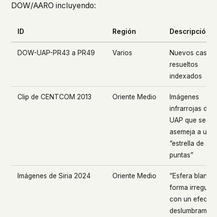
DOW/AARO incluyendo:
ID
Región
Descripción
DOW-UAP-PR43 a PR49
Varios
Nuevos casos
resueltos
indexados
Clip de CENTCOM 2013
Oriente Medio
Imágenes
infrarrojas de 
UAP que se
asemeja a una
“estrella de oc
puntas”
Imágenes de Siria 2024
Oriente Medio
”Esfera blanca
forma irregular
con un efecto 
deslumbramien