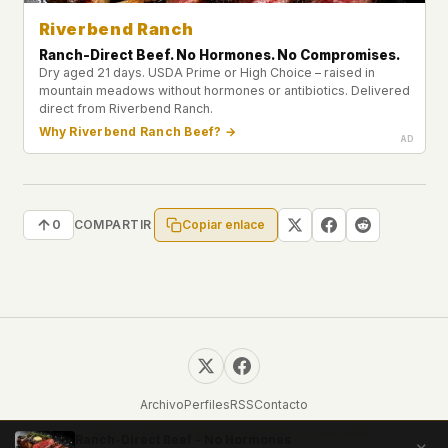
Riverbend Ranch
Ranch-Direct Beef. No Hormones. No Compromises.
Dry aged 21 days. USDA Prime or High Choice – raised in
mountain meadows without hormones or antibiotics. Delivered
direct from Riverbend Ranch.
Why Riverbend Ranch Beef? →
Copiar enlace
0
COMPARTIR
Archivo
Perfiles
RSS
Contacto
© 2026 UFOUAP. Todos los derechos reservados.
Ranch-Direct Beef – No Hormones