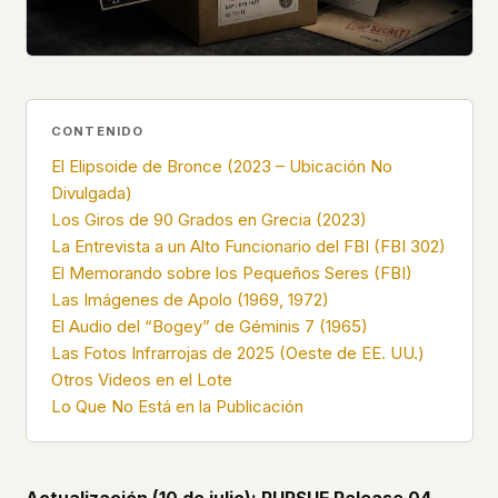
what devices they use, or whether they come
back. Every other news site has this data. We
chose not to.
We think the tradeoff is worth it. The UFO/UAP
topic attracts government attention, and the
CONTENIDO
people reading about it deserve to do so without
El Elipsoide de Bronce (2023 – Ubicación No
being watched. If you're a whistleblower, a
military service member, a Hill staffer, or just
Divulgada)
someone who's curious – your visit here is yours
Los Giros de 90 Grados en Grecia (2023)
alone.
La Entrevista a un Alto Funcionario del FBI (FBI 302)
WHAT WE CAN'T CONTROL
El Memorando sobre los Pequeños Seres (FBI)
Your internet provider can see that you
Las Imágenes de Apolo (1969, 1972)
connected to ufouap.com (they can see this for
El Audio del “Bogey” de Géminis 7 (1965)
every website you visit). Your DNS provider
Las Fotos Infrarrojas de 2025 (Oeste de EE. UU.)
resolves the domain. Standard web server logs
Otros Videos en el Lote
exist on our hosting provider's infrastructure. We
don't use them, but we can't pretend they don't
Lo Que No Está en la Publicación
exist.
If this concerns you, a VPN or Tor will handle it.
We won't judge – we'd do the same.