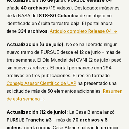
Actualización (10 de julio):
PURSUE Release 04
añade
40 archivos
(19 videos). Destacado: imágenes
This isn't a privacy policy written by lawyers to
protect us. It's a promise written by us to protect
de la NASA del
STS-80 Columbia
de un objeto no
you. If we ever add analytics, tracking, or third-
identificado en órbita terrestre baja. El portal ahora
party scripts, we'll say so here first – and you
tiene
334 archivos
.
Artículo completo Release 04 →
should stop trusting us.
Actualización (6 de julio):
No se ha liberado ningún
nuevo tramo de PURSUE desde el 12 de junio – más de
tres semanas. El Día Mundial del OVNI (2 de julio) pasó
sin nuevos archivos. El portal permanece con 294
archivos en tres publicaciones. El recién formado
Consejo Asesor Científico de UAP
ha presentado una
solicitud de más de 50 elementos adicionales.
Resumen
de esta semana →
Actualización (12 de junio):
La Casa Blanca lanzó
PURSUE Tranche #3
– más de
70 archivos y 6
videos
, con la propia Casa Blanca tuiteando un emoji