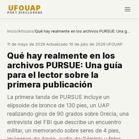
UFOUAP
POST DISCLOSURE
INVESTIGATE
Inicio
/
Artículos
/
Qué hay realmente en los archivos PURSUE: Una guía para el lector sobre la primera publicación
Cronología
11 de mayo de 2026
·
Actualizado
10 de julio de 2026
·
UFOUAP
All Articles
Qué hay realmente en los
Topics & Tags
archivos PURSUE: Una guía
U.S. Govt Feed
para el lector sobre la
primera publicación
NEWS
WHAT WE DON'T USE
Google Analytics
✕
Esta Semana
La primera tanda de PURSUE incluye un
Facebook Pixel
✕
elipsoide de bronce de 130 pies, un UAP
Novedades
Cookies
✕
realizando giros de 90 grados sobre Grecia, una
Avistamientos
Fingerprinting
✕
entrevista del FBI que describe un encuentro
Third-party scripts
✕
militar, un memorando sobre seres de 4 pies,
PEOPLE
External fonts or CDNs
✕
imágenes de Apolo, audio de Géminis y fotos