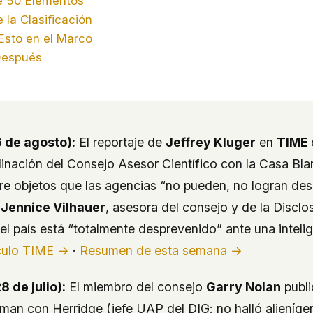
de 50 Elementos
 la Clasificación
Esto en el Marco
Después
6 de agosto):
El reportaje de
Jeffrey Kluger
en
TIME
dinación del Consejo Asesor Científico con la Casa Bl
re objetos que las agencias “no pueden, no logran desc
a
Jennice Vilhauer
, asesora del consejo y de la Discl
el país está “totalmente desprevenido” ante una intel
culo TIME →
·
Resumen de esta semana →
8 de julio):
El miembro del consejo
Garry Nolan
publi
man con Herridge (jefe UAP del DIG: no halló alienígena