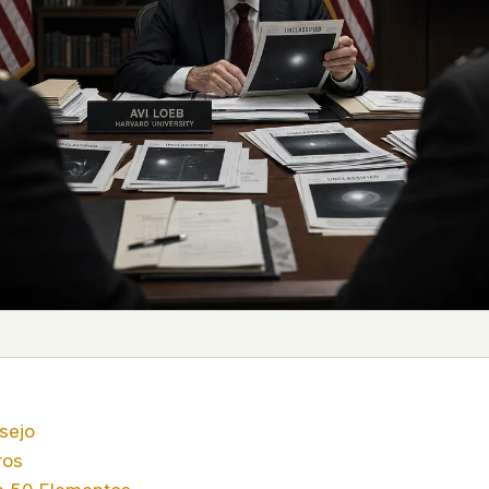
 it deserve to
er, a military
's curious –
 to ufouap.com
ur DNS provider
st on our
em, but we
e won't judge –
 us. It's a
alytics,
 – and you
sejo
ros