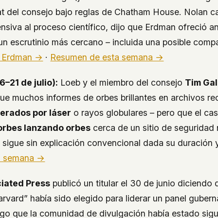
at del consejo bajo reglas de Chatham House. Nolan cal
nsiva al proceso científico, dijo que Erdman ofreció a
 un escrutinio más cercano – incluida una posible comp
o Erdman →
·
Resumen de esta semana →
6–21 de julio):
Loeb y el miembro del consejo
Tim Gal
ue muchos informes de orbes brillantes en archivos re
erados por láser
o rayos globulares – pero que el ca
orbes lanzando orbes
cerca de un sitio de seguridad 
 sigue sin explicación convencional dada su duración 
a semana →
iated Press
publicó un titular el 30 de junio diciendo
arvard” había sido elegido para liderar un panel guber
go que la comunidad de divulgación había estado sig