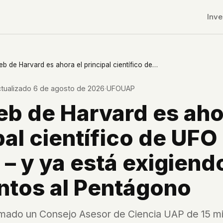
Inve
Avi Loeb de Harvard es ahora el principal científico de UFO de Trump – y ya está exigiendo 50 elementos al Pentágono
ctualizado
6 de agosto de 2026
·
UFOUAP
eb de Harvard es aho
pal científico de UFO
– y ya está exigiend
ntos al Pentágono
r CDNs
rmado un Consejo Asesor de Ciencia UAP de 15 