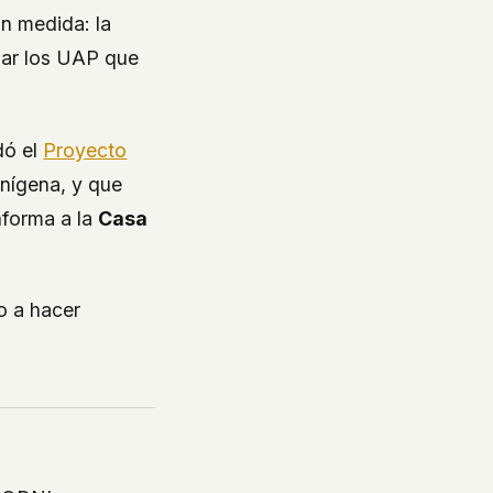
n medida: la
igar los UAP que
dó el
Proyecto
enígena, y que
nforma a la
Casa
o a hacer