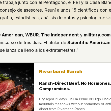
 trabaja junto con el Pentágono, el FBI y la Casa Blan
consejo de asesores. Reuní a unos 15 científicos con 
grafía, estadísticas, análisis de datos y psicología.»
Ver
ic American
,
WBUR
,
The Independent
y
military.com
anscurso de tres días. El titular de
Scientific American
e lanza de lleno a los extraterrestres.”
Riverbend Ranch
Ranch-Direct Beef. No Hormones.
Compromises.
Dry aged 21 days. USDA Prime or High Choice
mountain meadows without hormones or antib
direct from Riverbend Ranch.