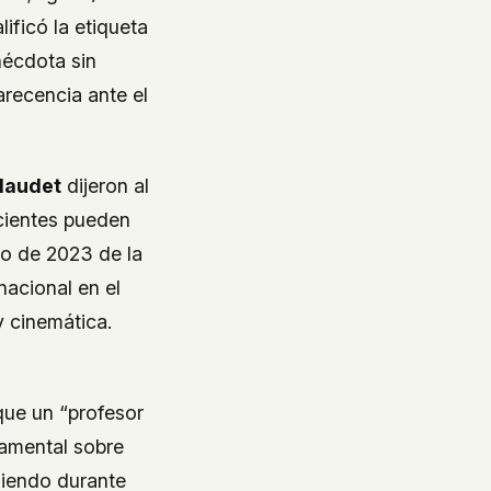
ificó la etiqueta
nécdota sin
arecencia ante el
laudet
dijeron al
cientes pueden
so de 2023 de la
nacional en el
y cinemática.
 que un “profesor
namental sobre
uiendo durante