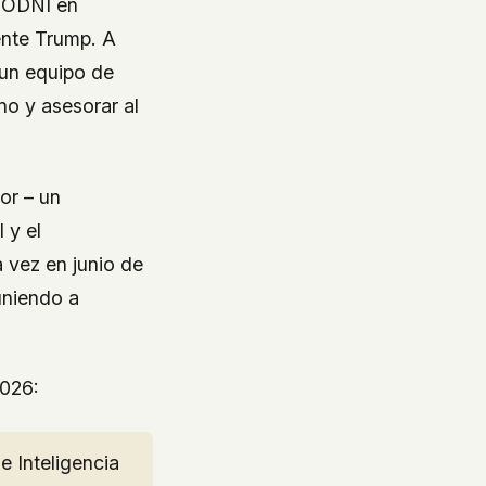
e ODNI en
ente Trump. A
 un equipo de
no y asesorar al
or – un
 y el
 vez en junio de
euniendo a
2026:
e Inteligencia