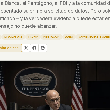
sa Blanca, al Pentágono, al FBI y a la comunidad d
resentado su primera solicitud de datos. Pero so
 file served
 no server-side
sificado – y la verdadera evidencia puede estar e
is built. No
onsejo no puede alcanzar.
DISCLOSURE
TRUMP
PENTAGON
AARO
GOVERNANCE-BOAR
onts are self-
, Amazon,
piar enlace
t UFOUAP, the
 what you type
etadata.
We don't know
r readers come
e back. Every
c attracts