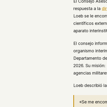
El Consejo Aseso
respuesta a la
di
Loeb se le encom
científicos exter
aparato interinst
El consejo infor
organismo interin
Departamento de 
2026. Su misión: 
agencias militares
Loeb describió l
«Se me encome