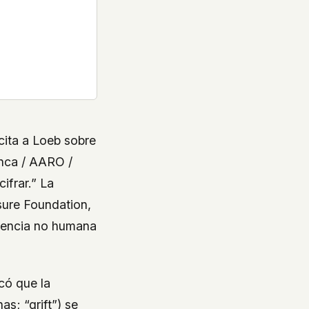
cita a Loeb sobre
anca / AARO /
ifrar.” La
osure Foundation,
igencia no humana
có que la
s; “grift”) se