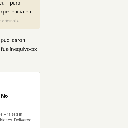
ca – para
experiencia en
 original ▸
publicaron
fue inequívoco:
 No
 – raised in
iotics. Delivered