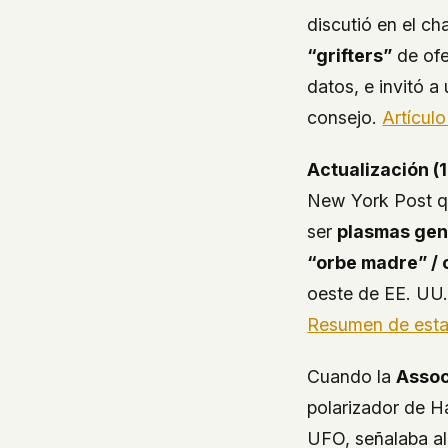
discutió en el ch
“grifters”
de ofe
datos, e invitó a
consejo.
Artícul
Actualización (1
New York Post
q
ser
plasmas gen
“orbe madre” / 
oeste de EE. UU.
Resumen de est
Cuando la
Assoc
polarizador de H
UFO, señalaba al