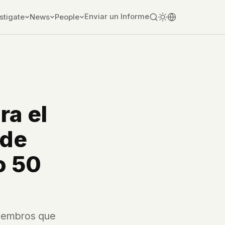
Enviar un Informe
stigate
News
People
ra el
 de
o 50
miembros que