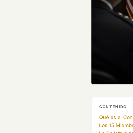
government attention, and the people reading about
do so without being watched. If you're a whistleblow
service member, a Hill staffer, or just someone who
your visit here is yours alone.
WHAT WE CAN'T CONTROL
Your internet provider can see that you connected
(they can see this for every website you visit). Yo
resolves the domain. Standard web server logs exi
hosting provider's infrastructure. We don't use th
can't pretend they don't exist.
If this concerns you, a VPN or Tor will handle it. W
we'd do the same.
This isn't a privacy policy written by lawyers to protect
CONTENIDO
promise written by us to protect you. If we ever add an
tracking, or third-party scripts, we'll say so here first
Qué es el Con
should stop trusting us.
Los 15 Miemb