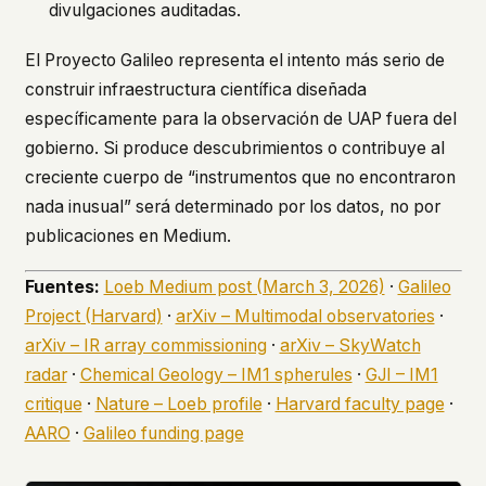
divulgaciones auditadas.
El Proyecto Galileo representa el intento más serio de
construir infraestructura científica diseñada
específicamente para la observación de UAP fuera del
gobierno. Si produce descubrimientos o contribuye al
creciente cuerpo de “instrumentos que no encontraron
nada inusual” será determinado por los datos, no por
publicaciones en Medium.
Fuentes:
Loeb Medium post (March 3, 2026)
·
Galileo
Project (Harvard)
·
arXiv – Multimodal observatories
·
arXiv – IR array commissioning
·
arXiv – SkyWatch
radar
·
Chemical Geology – IM1 spherules
·
GJI – IM1
critique
·
Nature – Loeb profile
·
Harvard faculty page
·
AARO
·
Galileo funding page