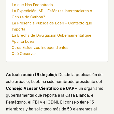
what devices they use, or whether they come
Lo que Han Encontrado
back. Every other news site has this data. We
La Expedición IM1 – Esférulas Interestelares o
chose not to.
Ceniza de Carbón?
We think the tradeoff is worth it. The UFO/UAP
La Presencia Pública de Loeb – Contexto que
topic attracts government attention, and the
Importa
people reading about it deserve to do so without
La Brecha de Divulgación Gubernamental que
being watched. If you're a whistleblower, a
Apunta Loeb
military service member, a Hill staffer, or just
Otros Esfuerzos Independientes
someone who's curious – your visit here is yours
Qué Observar
alone.
WHAT WE CAN'T CONTROL
Your internet provider can see that you
connected to ufouap.com (they can see this for
Actualización (6 de julio):
Desde la publicación de
every website you visit). Your DNS provider
este artículo, Loeb ha sido nombrado presidente del
resolves the domain. Standard web server logs
exist on our hosting provider's infrastructure. We
Consejo Asesor Científico de UAP
– un organismo
don't use them, but we can't pretend they don't
gubernamental que reporta a la Casa Blanca, el
exist.
Pentágono, el FBI y el ODNI. El consejo tiene 15
If this concerns you, a VPN or Tor will handle it.
miembros y ha solicitado más de 50 elementos al
We won't judge – we'd do the same.