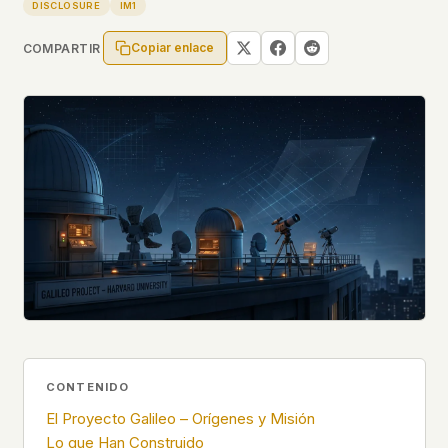
Perfiles
DISCLOSURE
IM1
Ad networks
✕
Expedientes
User accounts
✕
Copiar enlace
COMPARTIR
HOW IT WORKS
Politicians
This is a static website. Every page is a plain
HTML file served directly from our server. When
you read an article, no server-side code
Enviar un Informe
executes. No database query fires. No profile is
built. No session is created.
Even our search runs entirely in your browser.
English
Español
Français
Our fonts are self-hosted. Nothing is loaded from
Português
Google, Facebook, Amazon, Cloudflare, or any
other third party. When you visit UFOUAP, the
only server that knows is ours.
If you submit a sighting report, we receive
exactly what you type – nothing else. No IP
address, no device info, no metadata.
WHAT THIS COSTS US
CONTENIDO
We have no idea how many people read this
El Proyecto Galileo – Orígenes y Misión
site. We don't know which articles are popular.
Lo que Han Construido
We can't tell where our readers come from,