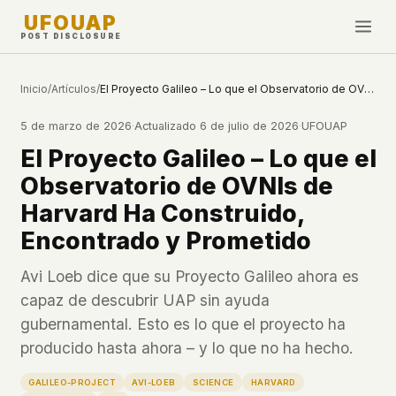
UFOUAP
POST DISCLOSURE
INVESTIGATE
Inicio
/
Artículos
/
El Proyecto Galileo – Lo que el Observatorio de OVNIs de Harvard Ha Construido, Encontrado y Prometido
Cronología
5 de marzo de 2026
·
Actualizado
6 de julio de 2026
·
UFOUAP
All Articles
El Proyecto Galileo – Lo que el
Topics & Tags
Observatorio de OVNIs de
U.S. Govt Feed
Harvard Ha Construido,
Encontrado y Prometido
NEWS
WHAT WE DON'T USE
Google Analytics
✕
Esta Semana
Avi Loeb dice que su Proyecto Galileo ahora es
Facebook Pixel
✕
capaz de descubrir UAP sin ayuda
Novedades
Cookies
✕
gubernamental. Esto es lo que el proyecto ha
Avistamientos
Fingerprinting
✕
producido hasta ahora – y lo que no ha hecho.
Third-party scripts
✕
PEOPLE
GALILEO-PROJECT
AVI-LOEB
SCIENCE
HARVARD
External fonts or CDNs
✕