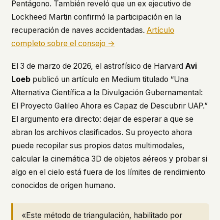
Pentágono. También reveló que un ex ejecutivo de
This isn't a privacy policy written by lawyers to
Lockheed Martin confirmó la participación en la
protect us. It's a promise written by us to protect
recuperación de naves accidentadas.
Artículo
you. If we ever add analytics, tracking, or third-
completo sobre el consejo →
party scripts, we'll say so here first – and you
should stop trusting us.
El 3 de marzo de 2026, el astrofísico de Harvard
Avi
Loeb
publicó un artículo en Medium titulado
“Una
Alternativa Científica a la Divulgación Gubernamental:
El Proyecto Galileo Ahora es Capaz de Descubrir UAP.”
El argumento era directo: dejar de esperar a que se
abran los archivos clasificados. Su proyecto ahora
puede recopilar sus propios datos multimodales,
calcular la cinemática 3D de objetos aéreos y probar si
algo en el cielo está fuera de los límites de rendimiento
conocidos de origen humano.
«Este método de triangulación, habilitado por