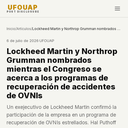
UFOUAP
POST DISCLOSURE
INVESTIGATE
Inicio
/
Artículos
/
Lockheed Martin y Northrop Grumman nombrados mientras el Congreso se acerca a los programas de recuperación de accidentes de OVNIs
Cronología
6 de julio de 2026
·
UFOUAP
All Articles
Lockheed Martin y Northrop
Topics & Tags
Grumman nombrados
U.S. Govt Feed
mientras el Congreso se
acerca a los programas de
NEWS
WHAT WE DON'T USE
recuperación de accidentes
Google Analytics
✕
Esta Semana
de OVNIs
Facebook Pixel
✕
Novedades
Cookies
✕
Un exejecutivo de Lockheed Martin confirmó la
Avistamientos
Fingerprinting
✕
participación de la empresa en un programa de
Third-party scripts
✕
PEOPLE
recuperación de OVNIs estrellados. Hal Puthoff
External fonts or CDNs
✕