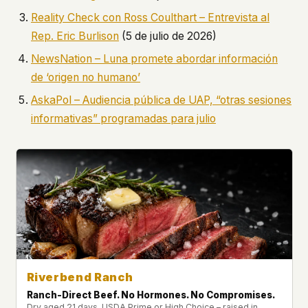
Reality Check con Ross Coulthart – Entrevista al
Rep. Eric Burlison
(5 de julio de 2026)
NewsNation – Luna promete abordar información
de ‘origen no humano’
AskaPol – Audiencia pública de UAP, “otras sesiones
informativas” programadas para julio
Riverbend Ranch
Ranch-Direct Beef. No Hormones. No Compromises.
Dry aged 21 days. USDA Prime or High Choice – raised in