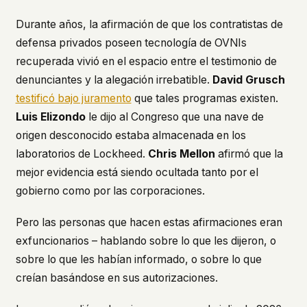
This isn't a privacy policy written by lawyers to
Durante años, la afirmación de que los contratistas de
protect us. It's a promise written by us to protect
defensa privados poseen tecnología de OVNIs
you. If we ever add analytics, tracking, or third-
party scripts, we'll say so here first – and you
recuperada vivió en el espacio entre el testimonio de
should stop trusting us.
denunciantes y la alegación irrebatible.
David Grusch
testificó bajo juramento
que tales programas existen.
Luis Elizondo
le dijo al Congreso que una nave de
origen desconocido estaba almacenada en los
laboratorios de Lockheed.
Chris Mellon
afirmó que la
mejor evidencia está siendo ocultada tanto por el
gobierno como por las corporaciones.
Pero las personas que hacen estas afirmaciones eran
exfuncionarios – hablando sobre lo que les dijeron, o
sobre lo que les habían informado, o sobre lo que
creían basándose en sus autorizaciones.