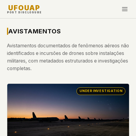
UFOUAP
POST DISCLOSURE
INVESTIGATE
AVISTAMENTOS
Cronologia
Avistamentos documentados de fenômenos aéreos não
All Articles
identificados e incursões de drones sobre instalações
Topics & Tags
militares, com metadados estruturados e investigações
completas.
U.S. Govt Feed
NEWS
WHAT WE DON'T USE
UNDER INVESTIGATION
Google Analytics
✕
Esta Semana
Facebook Pixel
✕
Novidades
Cookies
✕
Avistamentos
Fingerprinting
✕
Third-party scripts
✕
PEOPLE
External fonts or CDNs
✕