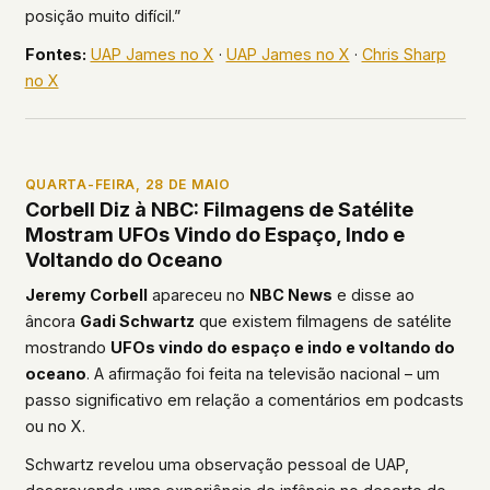
posição muito difícil.”
Fontes:
UAP James no X
·
UAP James no X
·
Chris Sharp
no X
QUARTA-FEIRA, 28 DE MAIO
Corbell Diz à NBC: Filmagens de Satélite
Mostram UFOs Vindo do Espaço, Indo e
Voltando do Oceano
Jeremy Corbell
apareceu no
NBC News
e disse ao
âncora
Gadi Schwartz
que existem filmagens de satélite
mostrando
UFOs vindo do espaço e indo e voltando do
oceano
. A afirmação foi feita na televisão nacional – um
passo significativo em relação a comentários em podcasts
ou no X.
Schwartz revelou uma observação pessoal de UAP,