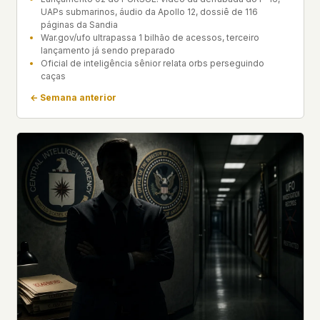
UAPs submarinos, áudio da Apollo 12, dossiê de 116
páginas da Sandia
War.gov/ufo ultrapassa 1 bilhão de acessos, terceiro
lançamento já sendo preparado
Oficial de inteligência sênior relata orbs perseguindo
caças
← Semana anterior