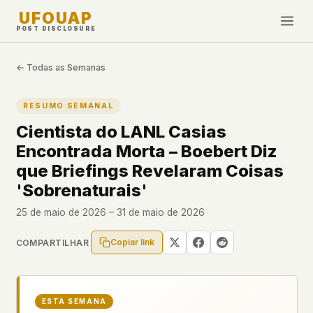
UFOUAP
POST DISCLOSURE
INVESTIGATE
← Todas as Semanas
Cronologia
RESUMO SEMANAL
All Articles
Cientista do LANL Casias
Topics & Tags
Encontrada Morta – Boebert Diz
U.S. Govt Feed
que Briefings Revelaram Coisas
'Sobrenaturais'
NEWS
WHAT WE DON'T USE
25 de maio de 2026 – 31 de maio de 2026
Google Analytics
✕
Esta Semana
Facebook Pixel
✕
Novidades
Copiar link
COMPARTILHAR
Cookies
✕
Avistamentos
Fingerprinting
✕
Third-party scripts
✕
PEOPLE
ESTA SEMANA
External fonts or CDNs
✕