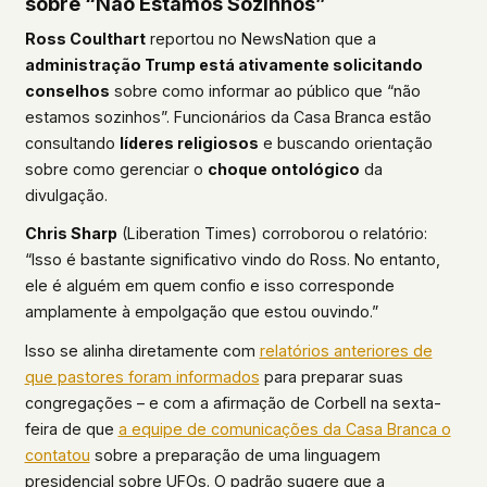
sobre “Não Estamos Sozinhos”
This isn't a privacy policy written by lawyers to
Ross Coulthart
reportou no NewsNation que a
protect us. It's a promise written by us to protect
administração Trump está ativamente solicitando
you. If we ever add analytics, tracking, or third-
conselhos
sobre como informar ao público que “não
party scripts, we'll say so here first – and you
estamos sozinhos”. Funcionários da Casa Branca estão
should stop trusting us.
consultando
líderes religiosos
e buscando orientação
sobre como gerenciar o
choque ontológico
da
divulgação.
Chris Sharp
(Liberation Times) corroborou o relatório:
“Isso é bastante significativo vindo do Ross. No entanto,
ele é alguém em quem confio e isso corresponde
amplamente à empolgação que estou ouvindo.”
Isso se alinha diretamente com
relatórios anteriores de
que pastores foram informados
para preparar suas
congregações – e com a afirmação de Corbell na sexta-
feira de que
a equipe de comunicações da Casa Branca o
contatou
sobre a preparação de uma linguagem
presidencial sobre UFOs. O padrão sugere que a