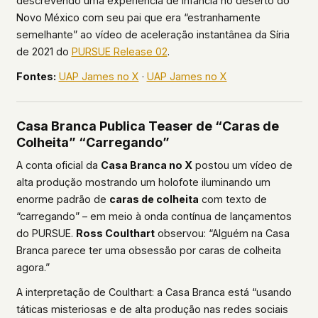
descrevendo uma experiência de infância no deserto do
Novo México com seu pai que era “estranhamente
semelhante” ao vídeo de aceleração instantânea da Síria
de 2021 do
PURSUE Release 02
.
Fontes:
UAP James no X
·
UAP James no X
Casa Branca Publica Teaser de “Caras de
Colheita” “Carregando”
A conta oficial da
Casa Branca no X
postou um vídeo de
alta produção mostrando um holofote iluminando um
enorme padrão de
caras de colheita
com texto de
“carregando” – em meio à onda contínua de lançamentos
do PURSUE.
Ross Coulthart
observou: “Alguém na Casa
Branca parece ter uma obsessão por caras de colheita
agora.”
A interpretação de Coulthart: a Casa Branca está “usando
táticas misteriosas e de alta produção nas redes sociais