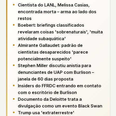
Perfis
Ad networks
✕
Cientista do LANL, Melissa Casias,
Casos
User accounts
✕
encontrada morta – arma ao lado dos
HOW IT WORKS
restos
Politicians
This is a static website. Every page is a plain
Boebert: briefings classificados
HTML file served directly from our server. When
revelaram coisas 'sobrenaturais', 'muita
you read an article, no server-side code
Enviar um Relatório
atividade subaquática'
executes. No database query fires. No profile is
built. No session is created.
Almirante Gallaudet: padrão de
Even our search runs entirely in your browser.
English
cientistas desaparecidos 'parece
Español
Français
Our fonts are self-hosted. Nothing is loaded from
potencialmente suspeito'
Português
Google, Facebook, Amazon, Cloudflare, or any
Stephen Miller discutiu anistia para
other third party. When you visit UFOUAP, the
denunciantes de UAP com Burlison –
only server that knows is ours.
janela de 60 dias proposta
If you submit a sighting report, we receive
Insiders do FFRDC entrando em contato
exactly what you type – nothing else. No IP
address, no device info, no metadata.
com o escritório de Burlison
WHAT THIS COSTS US
Documento da Deloitte trata a
We have no idea how many people read this
divulgação como um evento Black Swan
site. We don't know which articles are popular.
Trump usa 'extraterrestre'
We can't tell where our readers come from,