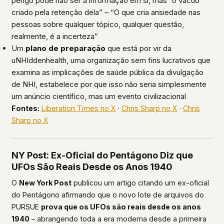
perigo pode não ser a informação em si, mas “o vácuo
criado pela retenção dela” – “O que cria ansiedade nas
pessoas sobre qualquer tópico, qualquer questão,
realmente, é a incerteza”
Um
plano de preparação
que está por vir da
uNHIddenhealth, uma organização sem fins lucrativos que
examina as implicações de saúde pública da divulgação
de NHI, estabelece por que isso não seria simplesmente
um anúncio científico, mas um evento civilizacional
Fontes:
Liberation Times no X
·
Chris Sharp no X
·
Chris
Sharp no X
NY Post: Ex-Oficial do Pentágono Diz que
UFOs São Reais Desde os Anos 1940
O
New York Post
publicou um artigo citando um ex-oficial
do Pentágono afirmando que o novo lote de arquivos do
PURSUE
prova que os UFOs são reais desde os anos
1940
– abrangendo toda a era moderna desde a primeira