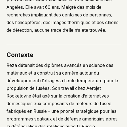
Angeles. Elle avait 60 ans. Malgré des mois de
This isn't a privacy policy written by lawyers to
protect us. It's a promise written by us to protect
recherches impliquant des centaines de personnes,
you. If we ever add analytics, tracking, or third-
des hélicoptères, des images thermiques et des chiens
party scripts, we'll say so here first – and you
de détection, aucune trace d’elle n’a été trouvée.
should stop trusting us.
Contexte
Reza détenait des diplômes avancés en science des
matériaux et a construit sa carrière autour du
développement d’alliages à haute température pour la
propulsion de fusées. Son travail chez Aerojet
Rocketdyne était axé sur la création d’alternatives
domestiques aux composants de moteurs de fusée
fabriqués en Russie – une priorité stratégique pour les
programmes spatiaux et de défense américains après
la détérioration des relations avec la Russie.