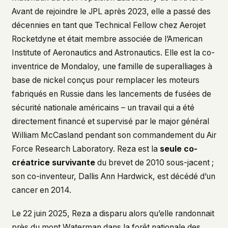
what devices they use, or whether they come
Avant de rejoindre le JPL après 2023, elle a passé des
back. Every other news site has this data. We
décennies en tant que Technical Fellow chez Aerojet
chose not to.
Rocketdyne et était membre associée de l’American
We think the tradeoff is worth it. The UFO/UAP
Institute of Aeronautics and Astronautics. Elle est la co-
topic attracts government attention, and the
people reading about it deserve to do so without
inventrice de Mondaloy, une famille de superalliages à
being watched. If you're a whistleblower, a
base de nickel conçus pour remplacer les moteurs
military service member, a Hill staffer, or just
fabriqués en Russie dans les lancements de fusées de
someone who's curious – your visit here is yours
sécurité nationale américains – un travail qui a été
alone.
WHAT WE CAN'T CONTROL
directement financé et supervisé par le major général
Your internet provider can see that you
William McCasland pendant son commandement du Air
connected to ufouap.com (they can see this for
Force Research Laboratory. Reza est la
seule co-
every website you visit). Your DNS provider
créatrice survivante
du brevet de 2010 sous-jacent ;
resolves the domain. Standard web server logs
exist on our hosting provider's infrastructure. We
son co-inventeur, Dallis Ann Hardwick, est décédé d’un
don't use them, but we can't pretend they don't
cancer en 2014.
exist.
If this concerns you, a VPN or Tor will handle it.
Le 22 juin 2025, Reza a disparu alors qu’elle randonnait
We won't judge – we'd do the same.
près du mont Waterman dans la forêt nationale des