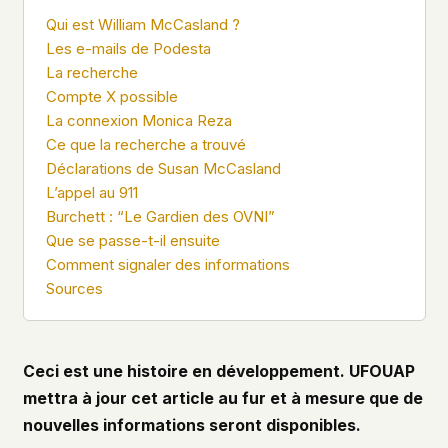
what devices they use, or whether they come
Qui est William McCasland ?
back. Every other news site has this data. We
Les e-mails de Podesta
chose not to.
La recherche
We think the tradeoff is worth it. The UFO/UAP
Compte X possible
topic attracts government attention, and the
La connexion Monica Reza
people reading about it deserve to do so without
Ce que la recherche a trouvé
being watched. If you're a whistleblower, a
Déclarations de Susan McCasland
military service member, a Hill staffer, or just
L’appel au 911
someone who's curious – your visit here is yours
alone.
Burchett : “Le Gardien des OVNI”
WHAT WE CAN'T CONTROL
Que se passe-t-il ensuite
Your internet provider can see that you
Comment signaler des informations
connected to ufouap.com (they can see this for
Sources
every website you visit). Your DNS provider
resolves the domain. Standard web server logs
exist on our hosting provider's infrastructure. We
don't use them, but we can't pretend they don't
Ceci est une histoire en développement. UFOUAP
exist.
mettra à jour cet article au fur et à mesure que de
If this concerns you, a VPN or Tor will handle it.
nouvelles informations seront disponibles.
We won't judge – we'd do the same.