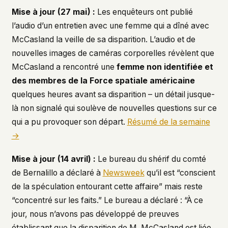
Mise à jour (27 mai) :
Les enquêteurs ont publié
This isn't a privacy policy written by lawyers to
protect us. It's a promise written by us to protect
l’audio d’un entretien avec une femme qui a dîné avec
you. If we ever add analytics, tracking, or third-
McCasland la veille de sa disparition. L’audio et de
party scripts, we'll say so here first – and you
nouvelles images de caméras corporelles révèlent que
should stop trusting us.
McCasland a rencontré une
femme non identifiée et
des membres de la Force spatiale américaine
quelques heures avant sa disparition – un détail jusque-
là non signalé qui soulève de nouvelles questions sur ce
qui a pu provoquer son départ.
Résumé de la semaine
→
Mise à jour (14 avril) :
Le bureau du shérif du comté
de Bernalillo a déclaré à
Newsweek
qu’il est “conscient
de la spéculation entourant cette affaire” mais reste
“concentré sur les faits.” Le bureau a déclaré : “À ce
jour, nous n’avons pas développé de preuves
établissant que la disparition de M. McCasland est liée