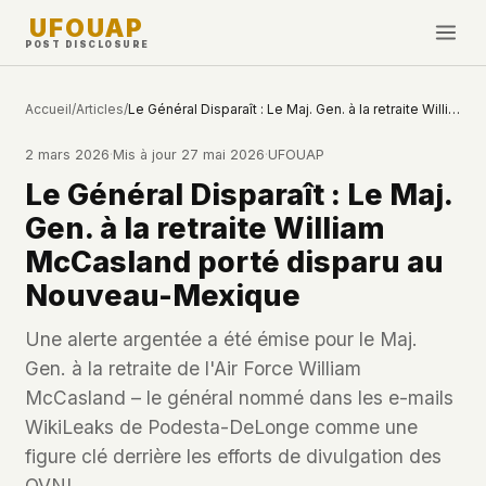
UFOUAP
POST DISCLOSURE
INVESTIGATE
Accueil
/
Articles
/
Le Général Disparaît : Le Maj. Gen. à la retraite William McCasland porté disparu au Nouveau-Mexique
Chronologie
2 mars 2026
·
Mis à jour
27 mai 2026
·
UFOUAP
All Articles
Le Général Disparaît : Le Maj.
Topics & Tags
Gen. à la retraite William
U.S. Govt Feed
McCasland porté disparu au
Nouveau-Mexique
NEWS
WHAT WE DON'T USE
Google Analytics
✕
Cette Semaine
Une alerte argentée a été émise pour le Maj.
Facebook Pixel
✕
Gen. à la retraite de l'Air Force William
Nouveautés
Cookies
✕
McCasland – le général nommé dans les e-mails
Observations
Fingerprinting
✕
WikiLeaks de Podesta-DeLonge comme une
Third-party scripts
✕
figure clé derrière les efforts de divulgation des
PEOPLE
External fonts or CDNs
✕
OVNI.