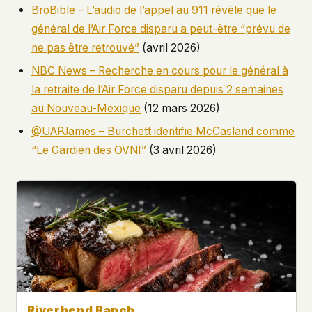
BroBible – L’audio de l’appel au 911 révèle que le
général de l’Air Force disparu a peut-être “prévu de
ne pas être retrouvé”
(avril 2026)
NBC News – Recherche en cours pour le général à
la retraite de l’Air Force disparu depuis 2 semaines
au Nouveau-Mexique
(12 mars 2026)
@UAPJames – Burchett identifie McCasland comme
“Le Gardien des OVNI”
(3 avril 2026)
Riverbend Ranch