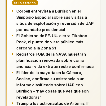
Perfiles
ESTA SEMANA
Ad networks
✕
Expedientes
User accounts
✕
Corbell entrevista a Burlison en el
HOW IT WORKS
Simposio Espacial sobre sus visitas a
Politicians
This is a static website. Every page is a plain
sitios de explotación y reversión de UAP
HTML file served directly from our server. When
por mandato presidencial
you read an article, no server-side code
Enviar un Informe
executes. No database query fires. No profile is
El Gobierno de EE. UU. cierra Tikaboo
built. No session is created.
Peak, el punto de vista público más
Even our search runs entirely in your browser.
English
Español
Français
cercano a la Zona 51
Our fonts are self-hosted. Nothing is loaded from
Registros FOIA de la NASA muestran
Português
Google, Facebook, Amazon, Cloudflare, or any
planificación renovada sobre cómo
other third party. When you visit UFOUAP, the
anunciar vida extraterrestre confirmada
only server that knows is ours.
El líder de la mayoría en la Cámara,
If you submit a sighting report, we receive
Scalise, confirma su asistencia a un
exactly what you type – nothing else. No IP
address, no device info, no metadata.
informe clasificado sobre UAP con
WHAT THIS COSTS US
Burlison – 'hay cosas que ves que son
We have no idea how many people read this
reveladoras'
site. We don't know which articles are popular.
Trump a los astronautas de Artemis II:
We can't tell where our readers come from,