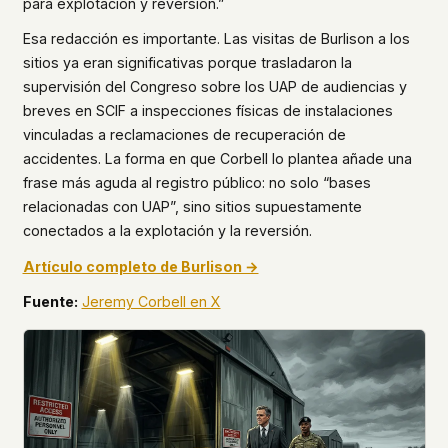
para explotación y reversión.”
This isn't a privacy policy written by lawyers to
Esa redacción es importante. Las visitas de Burlison a los
protect us. It's a promise written by us to protect
sitios ya eran significativas porque trasladaron la
you. If we ever add analytics, tracking, or third-
supervisión del Congreso sobre los UAP de audiencias y
party scripts, we'll say so here first – and you
should stop trusting us.
breves en SCIF a inspecciones físicas de instalaciones
vinculadas a reclamaciones de recuperación de
accidentes. La forma en que Corbell lo plantea añade una
frase más aguda al registro público: no solo “bases
relacionadas con UAP”, sino sitios supuestamente
conectados a la explotación y la reversión.
Artículo completo de Burlison →
Fuente:
Jeremy Corbell en X