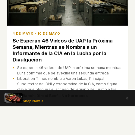
4 DE MAYO – 10 DE MAYO
Se Esperan 46 Videos de UAP la Próxima
Semana, Mientras se Nombra a un
Informante de la CIA en la Lucha por la
Divulgación
Se esperan 46 videos de UAP la próxima semana mientras
Luna confirma que se avecina una segunda entrega
Liberation Times nombra a Aaron Lukas, Principal
Subdirector del DNI y exoperativo de la CIA, como figura
clave que bloquea el acceso del equipo de Trump a los
archivos
Ranch-Direct Beef – No Hormones
✕
war.gov/UFO recibió casi 500 millones de visitas en 48
Shop Now →
horas
Semana siguiente →