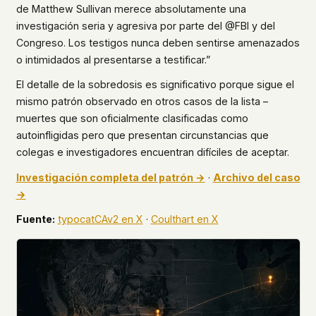
de Matthew Sullivan merece absolutamente una
investigación seria y agresiva por parte del @FBI y del
Congreso. Los testigos nunca deben sentirse amenazados
o intimidados al presentarse a testificar.”
El detalle de la sobredosis es significativo porque sigue el
mismo patrón observado en otros casos de la lista –
muertes que son oficialmente clasificadas como
autoinfligidas pero que presentan circunstancias que
colegas e investigadores encuentran difíciles de aceptar.
Investigación completa del patrón →
·
Archivo del caso
→
Fuente:
typocatCAv2 en X
·
Coulthart en X