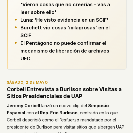
'Vieron cosas que no creerías – vas a
what devices they use, or whether they come
back. Every other news site has this data. We
leer sobre ello'
chose not to.
Luna: 'He visto evidencia en un SCIF'
We think the tradeoff is worth it. The UFO/UAP
Burchett vio cosas 'milagrosas' en el
topic attracts government attention, and the
SCIF
people reading about it deserve to do so without
El Pentágono no puede confirmar el
being watched. If you're a whistleblower, a
mecanismo de liberación de archivos
military service member, a Hill staffer, or just
someone who's curious – your visit here is yours
UFO
alone.
WHAT WE CAN'T CONTROL
Your internet provider can see that you
SÁBADO, 2 DE MAYO
connected to ufouap.com (they can see this for
Corbell Entrevista a Burlison sobre Visitas a
every website you visit). Your DNS provider
Sitios Presidenciales de UAP
resolves the domain. Standard web server logs
exist on our hosting provider's infrastructure. We
Jeremy Corbell
lanzó un nuevo clip del
Simposio
don't use them, but we can't pretend they don't
Espacial
con
el Rep. Eric Burlison
, centrado en lo que
exist.
Corbell describió como el “esfuerzo mandatado por el
If this concerns you, a VPN or Tor will handle it.
presidente de Burlison para visitar sitios que albergan UAP
We won't judge – we'd do the same.