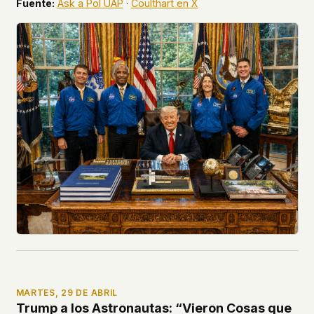
Fuente:
Ask a Pol UAP
·
Coulthart en X
MARTES, 29 DE ABRIL
Trump a los Astronautas: “Vieron Cosas que